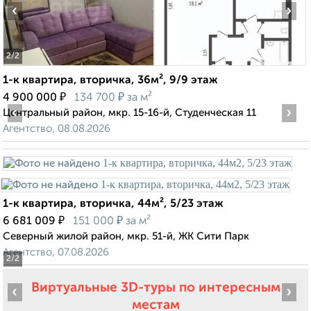
‹
›
2
/2
1-к квартира, вторичка, 36м², 9/9 этаж
₽
₽
4 900 000
134 700
за м²
‹
›
Центральный район, мкр. 15-16-й, Студенческая 11
Агентство, 08.08.2026
1-к квартира, вторичка, 44м², 5/23 этаж
₽
₽
6 681 009
151 000
за м²
Северный жилой район, мкр. 51-й, ЖК Сити Парк
Агентство, 07.08.2026
2
/2
Виртуальные 3D-туры по интересным
‹
›
местам