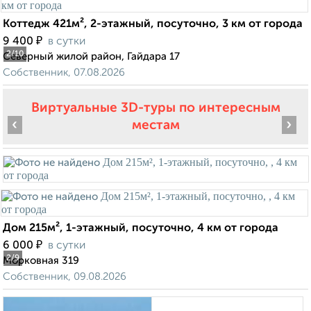
Коттедж 421м², 2-этажный, посуточно, 3 км от города
₽
9 400
в сутки
2
/10
Северный жилой район, Гайдара 17
Собственник, 07.08.2026
Виртуальные 3D-туры по интересным
‹
›
местам
Дом 215м², 1-этажный, посуточно, 4 км от города
₽
6 000
в сутки
2
/9
Морковная 319
Собственник, 09.08.2026