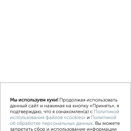
↑ НАВЕРХ К МЕНЮ
Мы используем куки!
Продолжая использовать
ИЖС
СНТ
В черте города
От собственника
данный сайт и нажимая на кнопку «Принять», я
подтверждаю, что я ознакомлен(а) с
Политикой
использования файлов «cookies»
и
Политикой
Контакты
Политика конфиденциальности
об обработке персональных данных
. Вы можете
Пользовательское соглашение
Сургут, улица Ленинградская 11
запретить сбор и использование информации