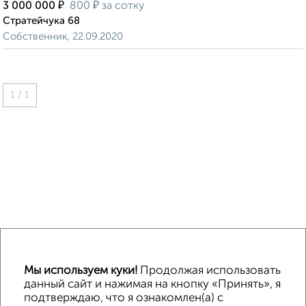
₽
₽
3 000 000
800
за сотку
Стратейчука 68
Собственник, 22.09.2020
1 / 1
↑ НАВЕРХ К МЕНЮ
Мы используем куки!
Продолжая использовать
ИЖС
СНТ
В черте города
От собственника
данный сайт и нажимая на кнопку «Принять», я
подтверждаю, что я ознакомлен(а) с