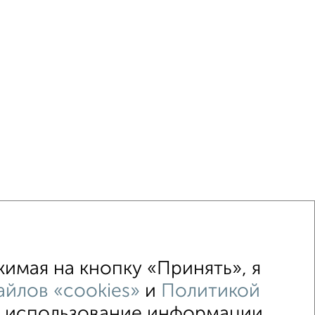
имая на кнопку «Принять», я
йлов «cookies»
и
Политикой
↑ НАВЕРХ К МЕНЮ
 и использование информации