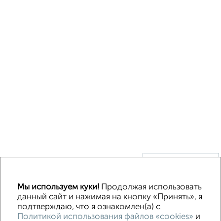
↑ НАВЕРХ К МЕНЮ
Без посредников
В деревне
Каркасный
Из бруса
Из сип панелей
Мы используем куки!
Продолжая использовать
Деревянный
Готовый дом
Под ключ
Загородный
данный сайт и нажимая на кнопку «Принять», я
подтверждаю, что я ознакомлен(а) с
Политикой использования файлов «cookies»
и