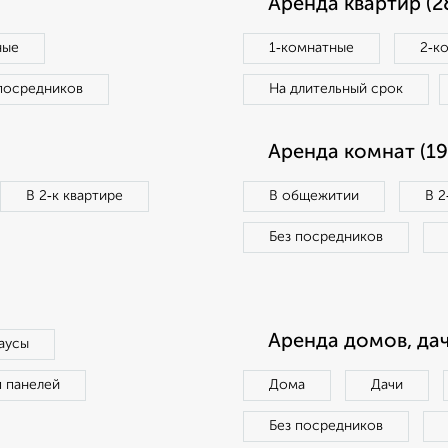
Аренда квартир (2
ные
1‑комнатные
2‑к
посредников
На длительный срок
Аренда комнат (19
В 2‑к квартире
В общежитии
В 2
Без посредников
Аренда домов, дач
аусы
п панелей
Дома
Дачи
Без посредников