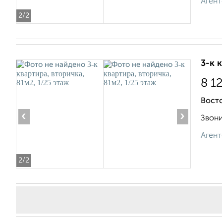
Агент
2
/2
3-к 
8 1
Вост
‹
›
Звони
Агент
2
/2