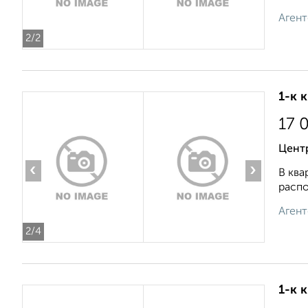
Агент
2
/2
1-к 
17 
Центр
‹
›
В ква
распо
Агент
2
/4
1-к 