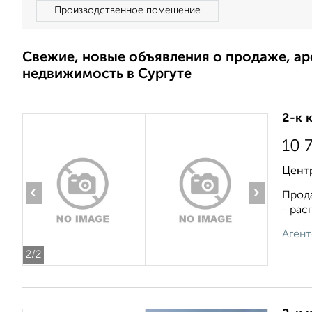
Производственное помещение
Свежие, новые объявления о продаже, а
недвижимость в Сургуте
2-к 
10 
Центр
‹
›
Прода
- рас
Агент
2
/2