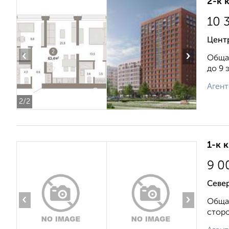
2-к 
10 
Центр
‹
›
Общая
до 9 
Агент
2
/2
1-к 
9 0
Север
‹
›
Общая
сторо