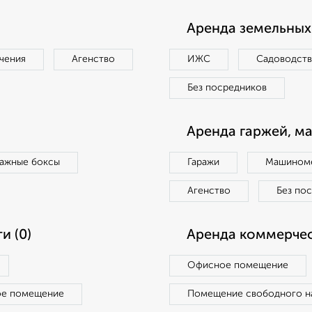
Аренда земельных 
чения
Агенство
ИЖС
Садоводст
Без посредников
Аренда гаржей, м
ражные боксы
Гаражи
Машиноме
Агенство
Без по
и (0)
Аренда коммерчес
Офисное помещение
ое помещение
Помещение свободного н