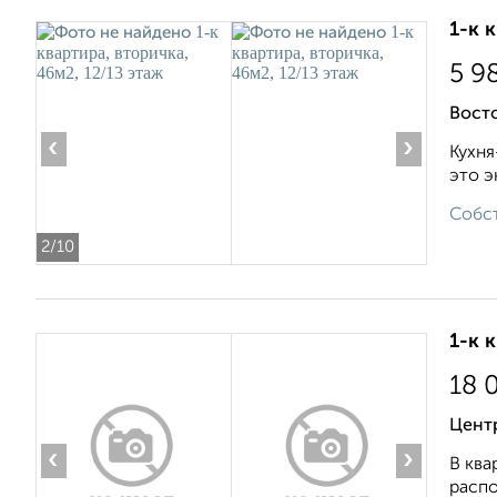
1-к 
5 9
Восто
‹
›
Кухня
это э
Собст
2
/10
1-к 
18 
Центр
‹
›
В ква
распо