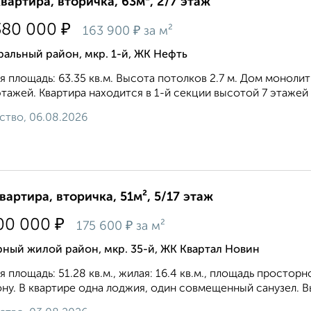
квартира, вторичка, 63м², 2/7 этаж
₽
380 000
₽
163 900
за м²
альный район, мкр. 1-й, ЖК Нефть
 площадь: 63.35 кв.м. Высота потолков 2.7 м. Дом моноли
этажей. Квартира находится в 1-й секции высотой 7 этажей в
ство, 06.08.2026
квартира, вторичка, 51м², 5/17 этаж
₽
00 000
₽
175 600
за м²
ный жилой район, мкр. 35-й, ЖК Квартал Новин
 площадь: 51.28 кв.м., жилая: 16.4 кв.м., площадь просторн
ну. В квартире одна лоджия, один совмещенный санузел. Выс