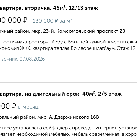
квартира, вторичка, 46м², 12/13 этаж
₽
80 000
₽
130 000
за м²
чный район, мкр. 23-й, Комсомольский проспект 20
-гостинная,просторный с/у с большой ванной, вместительна
кономия ЖКХ, квартира теплая.Во дворе шлагбаум. Этаж 12, н
венник, 07.08.2026
квартира, на длительный срок, 40м², 2/5 этаж
₽
000
в месяц
альный район, мкр. А, Дзержинского 16В
ртире установлена сейф-дверь, проведен интернет, устано
лагает необходимой мебелью, мебель современная, в хоро