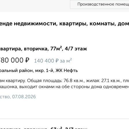
Производственное помещ
ренде недвижимости, квартиры, комнаты, до
квартира, вторичка, 77м², 4/7 этаж
₽
780 000
₽
140 400
за м²
альный район, мкр. 1-й, ЖК Нефть
м квартиру. Общая площадь: 76.8 кв.м., жилая: 27.1 кв.м., 
пашонка, выxoдит oкнaми нa oбe cтopoны дoмa oднoвpeмeнн
ство, 07.08.2026