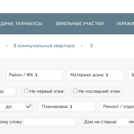
 ДАЧИ, ТАУНХАУСЫ
ЗЕМЕЛЬНЫЕ УЧАСТКИ
ГАРАЖ
В коммунальной квартире
0
×
×
×
до
Не первый этаж
Не последний этаж
×
до
м²
ому слову:
Дом не старше
ле