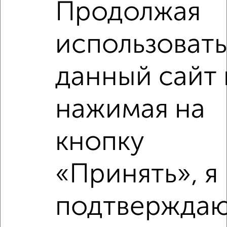
Продолжая
этаж
₽
5 000
в месяц
Центральный район, мкр. 11-й микрорайон, Бажова 12
использовать
Агентство, 06.12.2021
данный сайт 
нажимая на
2
кнопку
Комната в 2-к квартире, на длительный срок, 52м², 4/5
этаж
«Принять», я
₽
5 000
в месяц
Северный жилой район, мкр. 15А, Пушкина 25
Агентство, 06.12.2021
подтверждаю