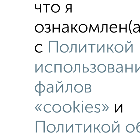
что я
ознакомлен(а
2
с
Политикой
Комната в 2-к квартире, на длительный срок, 52м², 4/5
этаж
₽
5 000
в месяц
использован
Центральный район, мкр. 8-й микрорайон, Республики 88
Агентство, 06.12.2021
файлов
«cookies»
и
Политикой о
3