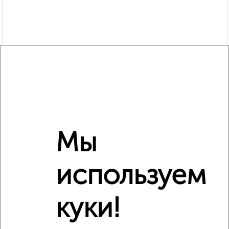
Рядом, с меньшей ценой
Недалеко от Островского 6 с ценой ниже
Мы
используем
куки!
3
Комната в 2-к квартире, на длительный срок, 52м², 4/5