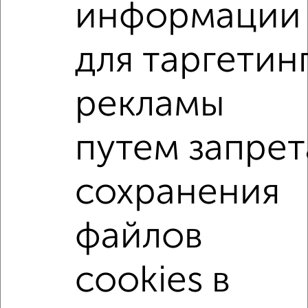
информации
Центральный район, мкр. 15-16-й микрорайон, 50 лет
ВЛКСМ 2
Агентство, 08.01.2023
для таргетин
Комнаты в 2-к квартире
рекламы
Поиск по схожим параметрам:
Центральный район
микрорайон 14-й микрорайон
путем запрет
на улице Островского
С холодильником
С мебелью
Со стиральной машиной
сохранения
С бытовой техникой
С телевизором
файлов
С интернетом
Можно с ребенком
Можно с животными
с хорошим ремонтом
cookies в
не первый этаж
не последний этаж
в малоэтажном доме
с балконом