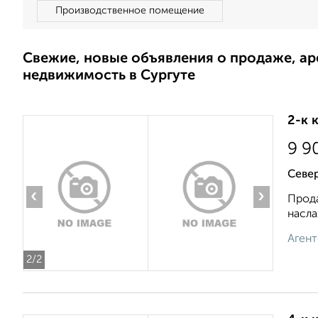
Производственное помещение
Свежие, новые объявления о продаже, а
недвижимость в Сургуте
2-к 
9 9
Север
‹
›
Прода
насла
Агент
2
/2