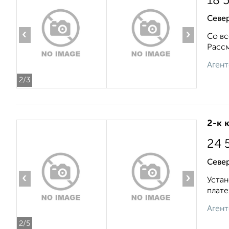
18 
Севе
‹
›
Со вс
Рассм
Агент
2
/3
2-к 
24 
Севе
‹
›
Устан
плате
Агент
2
/5