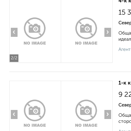
4-к 
15 
Север
‹
›
Общая
идеал
Агент
2
/2
1-к 
9 2
Север
‹
›
Общая
сторо