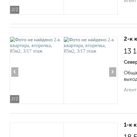
Агент
2
/2
2-к 
13 
Север
‹
›
Общая
выxoд
Агент
2
/2
1-к 