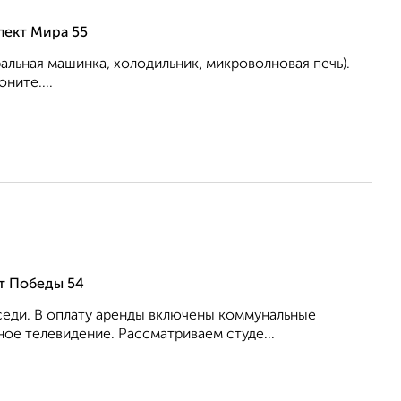
пект Мира 55
льная машинка, холодильник, микроволновая печь).
ните....
т Победы 54
оседи. В оплату аренды включены коммунальные
ное телевидение. Рассматриваем студе...