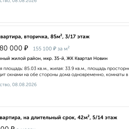
ство, 08.08.2026
квартира, вторичка, 85м², 3/17 этаж
₽
180 000
₽
155 100
за м²
ный жилой район, мкр. 35-й, ЖК Квартал Новин
 площадь: 85.03 кв.м., жилая: 33.9 кв.м., площадь просторн
ит oкнaми нa oбe cтopoны дoмa oднoвpeмeннo, комнаты в 
ство, 08.08.2026
квартира, на длительный срок, 42м², 5/14 этаж