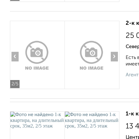
2-к 
25 
Север
‹
›
Есть 
имеет
Агент
2
/5
1-к 
13 
Центр