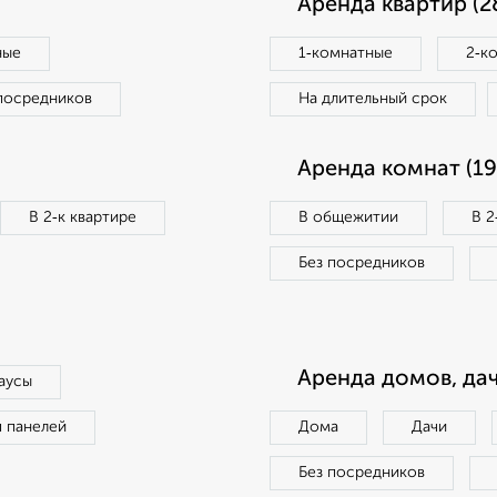
Аренда квартир (2
ные
1‑комнатные
2‑к
посредников
На длительный срок
Аренда комнат (19
В 2‑к квартире
В общежитии
В 2
Без посредников
Аренда домов, дач
аусы
п панелей
Дома
Дачи
Без посредников