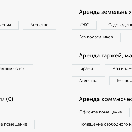
Аренда земельных 
чения
Агенство
ИЖС
Садоводст
Без посредников
Аренда гаржей, м
ражные боксы
Гаражи
Машиноме
Агенство
Без по
и (0)
Аренда коммерчес
Офисное помещение
ое помещение
Помещение свободного н