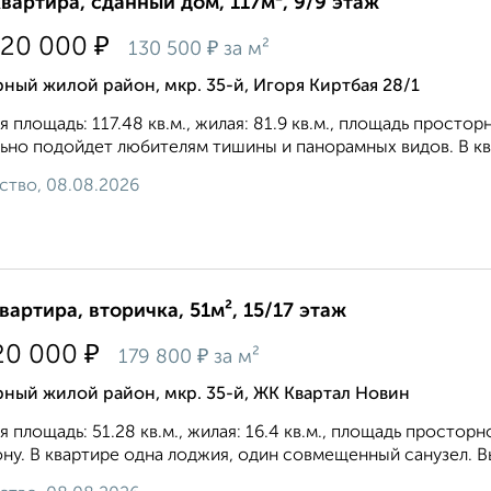
квартира, сданный дом, 117м², 9/9 этаж
₽
320 000
₽
130 500
за м²
ный жилой район, мкр. 35-й, Игоря Киртбая 28/1
 площадь: 117.48 кв.м., жилая: 81.9 кв.м., площадь просторн
ьно подойдет любителям тишины и панорамных видов. В ква
ство, 08.08.2026
квартира, вторичка, 51м², 15/17 этаж
₽
20 000
₽
179 800
за м²
ный жилой район, мкр. 35-й, ЖК Квартал Новин
 площадь: 51.28 кв.м., жилая: 16.4 кв.м., площадь просторн
ну. В квартире одна лоджия, один совмещенный санузел. Выс