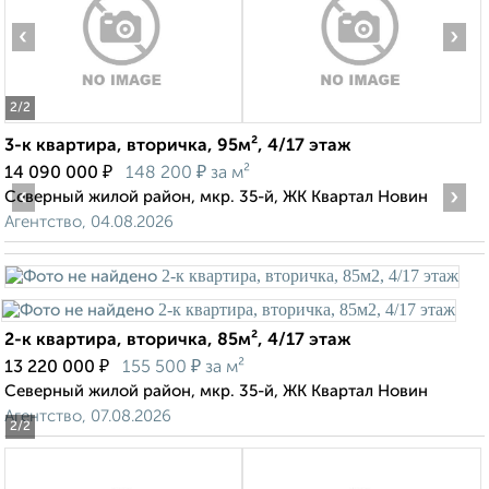
‹
›
2
/2
3-к квартира, вторичка, 95м², 4/17 этаж
₽
₽
14 090 000
148 200
за м²
‹
›
Северный жилой район, мкр. 35-й, ЖК Квартал Новин
Агентство, 04.08.2026
2-к квартира, вторичка, 85м², 4/17 этаж
₽
₽
13 220 000
155 500
за м²
Северный жилой район, мкр. 35-й, ЖК Квартал Новин
Агентство, 07.08.2026
2
/2