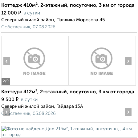
Коттедж 410м², 2-этажный, посуточно, 3 км от города
₽
12 000
в сутки
Северный жилой район, Павлика Морозова 45
Собственник, 07.08.2026
‹
›
2
/9
Коттедж 412м², 2-этажный, посуточно, 3 км от города
₽
9 500
в сутки
Северный жилой район, Гайдара 13А
‹
›
Собственник, 05.08.2026