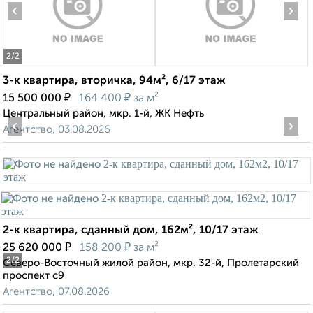
‹
›
2
/2
3-к квартира, вторичка, 94м², 6/17 этаж
₽
₽
15 500 000
164 400
за м²
Центральный район, мкр. 1-й, ЖК Нефть
‹
›
Агентство, 03.08.2026
2-к квартира, сданный дом, 162м², 10/17 этаж
₽
₽
25 620 000
158 200
за м²
2
/2
Северо-Восточный жилой район, мкр. 32-й, Пролетарский
проспект с9
Агентство, 07.08.2026