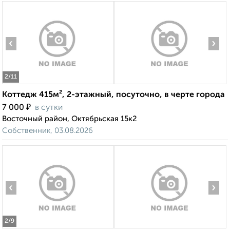
‹
›
2
/11
Коттедж 415м², 2-этажный, посуточно, в черте города
₽
7 000
в сутки
Восточный район, Октябрьская 15к2
Собственник, 03.08.2026
‹
›
2
/9