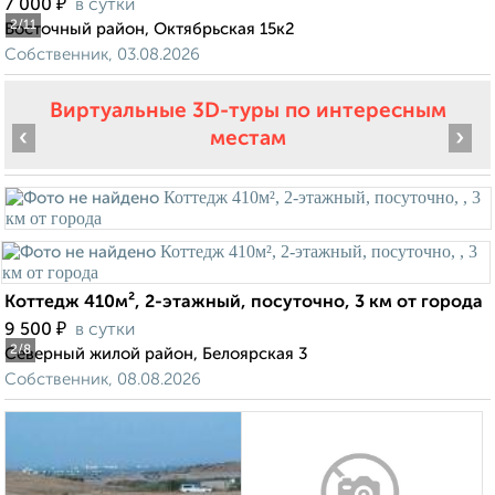
₽
7 000
в сутки
2
/11
Восточный район, Октябрьская 15к2
Собственник, 03.08.2026
Виртуальные 3D-туры по интересным
‹
›
местам
Коттедж 410м², 2-этажный, посуточно, 3 км от города
₽
9 500
в сутки
2
/8
Северный жилой район, Белоярская 3
Собственник, 08.08.2026