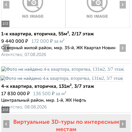
‹
›
2
/2
1-к квартира, вторичка, 55м², 2/17 этаж
₽
₽
9 440 000
172 000
за м²
‹
›
Северный жилой район, мкр. 35-й, ЖК Квартал Новин
Агентство, 07.08.2026
4-к квартира, вторичка, 131м², 3/7 этаж
₽
₽
17 830 000
136 500
за м²
Центральный район, мкр. 1-й, ЖК Нефть
Агентство, 08.08.2026
2
/2
Виртуальные 3D-туры по интересным
‹
›
местам