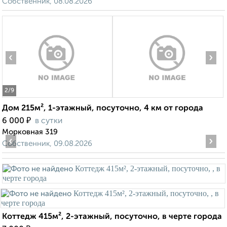
Собственник, 08.08.2026
‹
›
2
/9
Дом 215м², 1-этажный, посуточно, 4 км от города
₽
6 000
в сутки
Морковная 319
‹
›
Собственник, 09.08.2026
Коттедж 415м², 2-этажный, посуточно, в черте города