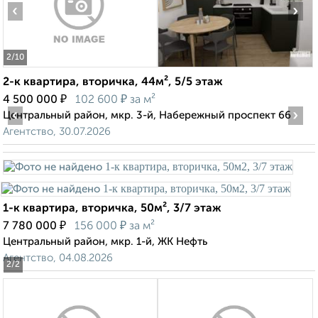
‹
›
2
/10
2-к квартира, вторичка, 44м², 5/5 этаж
₽
₽
4 500 000
102 600
за м²
‹
›
Центральный район, мкр. 3-й, Набережный проспект 66
Агентство, 30.07.2026
1-к квартира, вторичка, 50м², 3/7 этаж
₽
₽
7 780 000
156 000
за м²
Центральный район, мкр. 1-й, ЖК Нефть
Агентство, 04.08.2026
2
/2