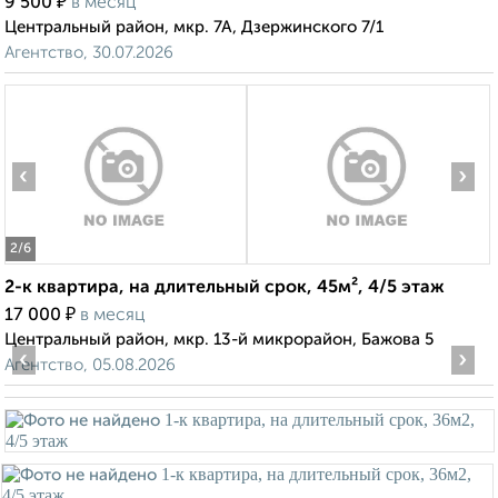
₽
9 500
в месяц
Центральный район, мкр. 7А, Дзержинского 7/1
Агентство, 30.07.2026
‹
›
2
/6
2-к квартира, на длительный срок, 45м², 4/5 этаж
₽
17 000
в месяц
Центральный район, мкр. 13-й микрорайон, Бажова 5
‹
›
Агентство, 05.08.2026