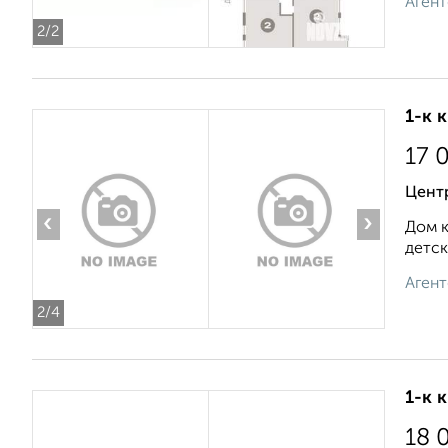
Агент
2
/2
1-к 
17 
Центр
‹
›
Дом к
детск
Агент
2
/4
1-к 
18 