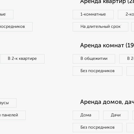
Аренда квартир (2
ные
1‑комнатные
2‑к
посредников
На длительный срок
Аренда комнат (19
В 2‑к квартире
В общежитии
В 2
Без посредников
Аренда домов, дач
аусы
п панелей
Дома
Дачи
Без посредников