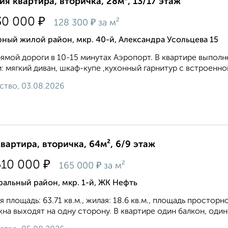
ия квартира, вторичка, 28м², 13/17 этаж
₽
30 000
₽
128 300
за м²
ный жилой район, мкр. 40-й, Александра Усольцева 15
ямой дороги в 10-15 минутах Аэропорт. В квартире выполн
: мягкий диван, шкаф-купе ,кухонный гарнитур с встроенно
ство, 03.08.2026
квартира, вторичка, 64м², 6/9 этаж
₽
510 000
₽
165 000
за м²
альный район, мкр. 1-й, ЖК Нефть
 площадь: 63.71 кв.м., жилая: 18.6 кв.м., площадь простор
кна выходят на одну сторону. В квартире один балкон, один