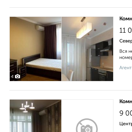
Комн
11 
Севе
Вся н
номер
Агент
4
Комн
9 0
Центр