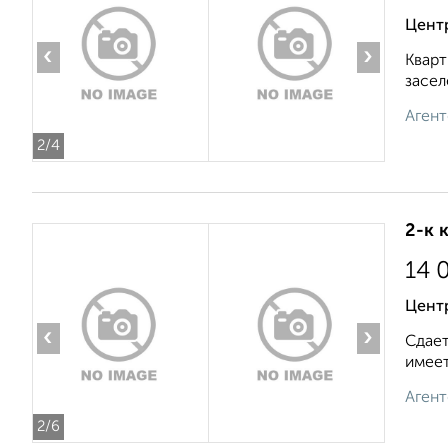
Центр
‹
›
Кварт
засел
Агент
2
/4
2-к 
14 
Центр
‹
›
Сдает
имеет
Агент
2
/6