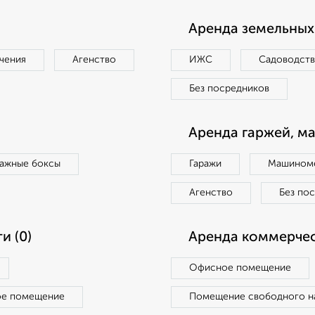
Аренда земельных 
чения
Агенство
ИЖС
Садоводст
Без посредников
Аренда гаржей, м
ражные боксы
Гаражи
Машиноме
Агенство
Без по
и (0)
Аренда коммерчес
Офисное помещение
ое помещение
Помещение свободного н