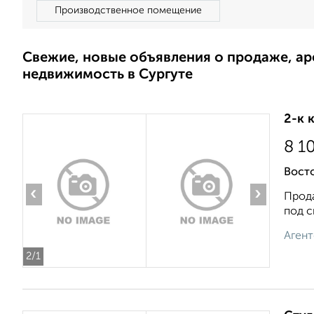
Производственное помещение
Свежие, новые объявления о продаже, а
недвижимость в Сургуте
2-к 
8 1
Восто
‹
›
Прода
под с
Агент
2
/1