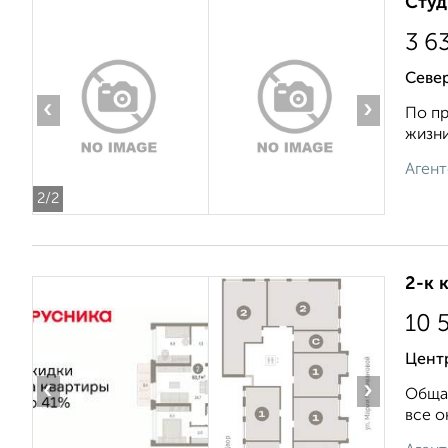
Студ
3 6
Север
‹
›
По пр
жизни
Агент
2
/2
2-к 
10 
Центр
‹
›
Общая
все о