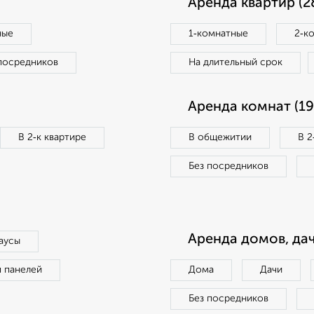
Аренда квартир (2
ные
1‑комнатные
2‑к
посредников
На длительный срок
Аренда комнат (19
В 2‑к квартире
В общежитии
В 2
Без посредников
Аренда домов, дач
аусы
п панелей
Дома
Дачи
Без посредников