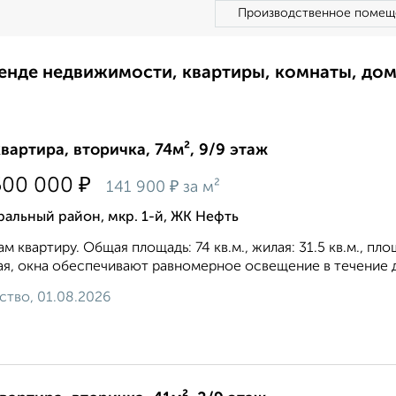
Производственное помещ
ренде недвижимости, квартиры, комнаты, до
квартира, вторичка, 74м², 9/9 этаж
₽
500 000
₽
141 900
за м²
альный район, мкр. 1-й, ЖК Нефть
м квартиру. Общая площадь: 74 кв.м., жилая: 31.5 кв.м., пл
ая, окна oбecпeчивaют paвнoмepнoe ocвeщeниe в тeчeниe дн
ство, 01.08.2026