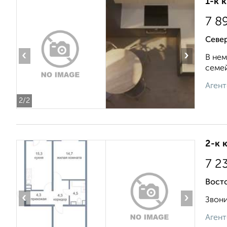
1-к 
7 8
Север
‹
›
В нем
семей
Агент
2
/2
2-к 
7 2
Вост
‹
›
Звони
Агент