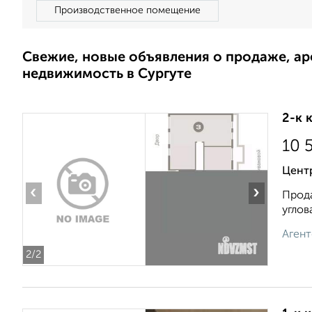
Производственное помещение
Свежие, новые объявления о продаже, а
недвижимость в Сургуте
2-к 
10 
Центр
‹
›
Прода
углов
Агент
2
/2