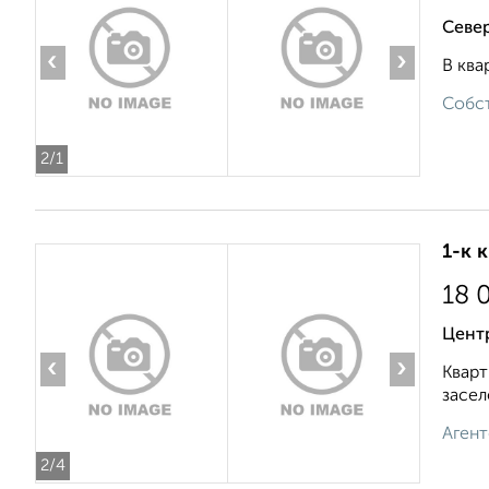
Севе
‹
›
В ква
Собст
2
/1
1-к 
18 
Центр
‹
›
Кварт
засел
Агент
2
/4