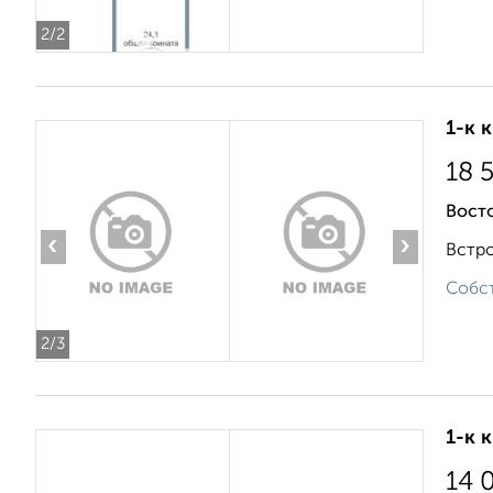
2
/2
1-к 
18 
Вост
‹
›
Встро
Собст
2
/3
1-к 
14 