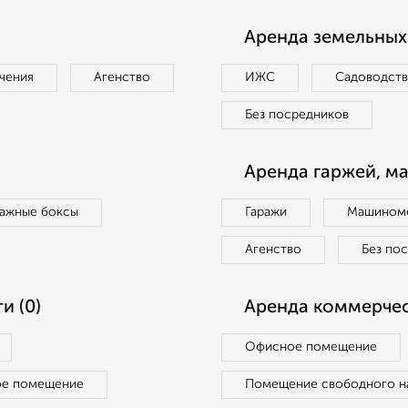
Аренда земельных 
чения
Агенство
ИЖС
Садоводст
Без посредников
Аренда гаржей, м
ражные боксы
Гаражи
Машиноме
Агенство
Без по
и (0)
Аренда коммерчес
Офисное помещение
ое помещение
Помещение свободного н