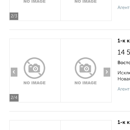
Агент
2
/3
1-к 
14 
Восто
‹
›
Исклю
Новая
Агент
2
/4
1-к 