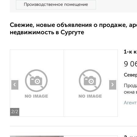
Производственное помещение
Свежие, новые объявления о продаже, а
недвижимость в Сургуте
1-к 
9 0
Север
‹
›
Прода
окна 
Агент
2
/2