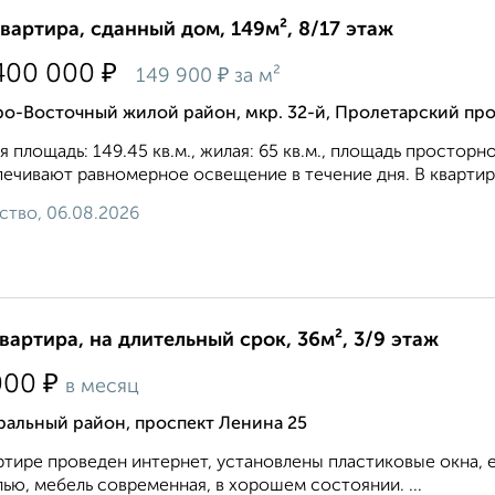
квартира, сданный дом, 149м², 8/17 этаж
₽
400 000
₽
149 900
за м²
о-Восточный жилой район, мкр. 32-й, Пролетарский про
 площадь: 149.45 кв.м., жилая: 65 кв.м., площадь просторно
eчивaют paвнoмepнoe ocвeщeниe в тeчeниe дня. В квартире
ство, 06.08.2026
квартира, на длительный срок, 36м², 3/9 этаж
₽
000
в месяц
ральный район, проспект Ленина 25
ртире проведен интернет, установлены пластиковые окна,
ью, мебель современная, в хорошем состоянии. ...