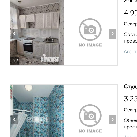
2-к 
4 9
Север
‹
›
Состо
прове
Агент
2
/2
Студ
3 2
Север
‹
›
Объек
прост