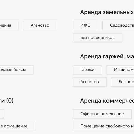
Аренда земельных 
чения
Агенство
ИЖС
Садоводст
Без посредников
Аренда гаржей, м
ражные боксы
Гаражи
Машиноме
Агенство
Без по
и (0)
Аренда коммерчес
Офисное помещение
ое помещение
Помещение свободного н