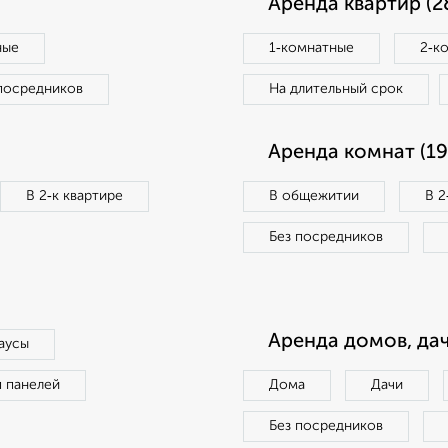
Аренда квартир (2
ные
1‑комнатные
2‑к
посредников
На длительный срок
Аренда комнат (19
В 2‑к квартире
В общежитии
В 2
Без посредников
Аренда домов, дач
аусы
п панелей
Дома
Дачи
Без посредников