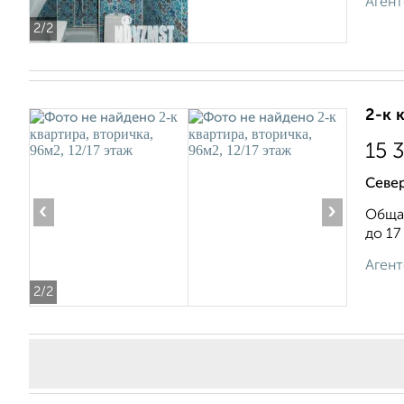
Агент
2
/2
2-к 
15 
Север
‹
›
Общая
до 17
Агент
2
/2