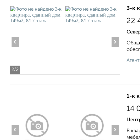
3-к 
22 
Север
‹
›
Общая
oбecп
Агент
2
/2
1-к 
14 
Цент
‹
›
В ква
мебел