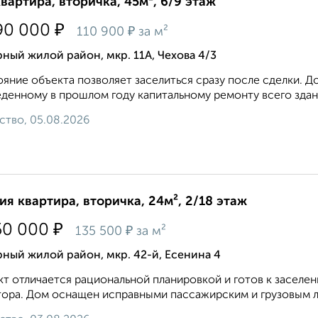
квартира, вторичка, 45м², 6/9 этаж
₽
90 000
₽
110 900
за м²
ный жилой район, мкр. 11А, Чехова 4/3
яние объекта позволяет заселиться сразу после сделки. Д
денному в прошлом году капитальному ремонту всего здани
ство, 05.08.2026
ия квартира, вторичка, 24м², 2/18 этаж
₽
50 000
₽
135 500
за м²
ный жилой район, мкр. 42-й, Есенина 4
т отличается рациональной планировкой и готов к заселе
ора. Дом оснащен исправными пассажирским и грузовым ли