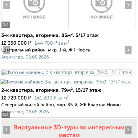
‹
›
2
/2
3-к квартира, вторичка, 85м², 5/17 этаж
₽
₽
12 350 000
144 700
за м²
‹
›
Центральный район, мкр. 1-й, ЖК Нефть
Агентство, 09.08.2026
2-к квартира, вторичка, 79м², 15/17 этаж
₽
₽
12 720 000
161 200
за м²
Северный жилой район, мкр. 35-й, ЖК Квартал Новин
Агентство, 08.08.2026
2
/2
Виртуальные 3D-туры по интересным
‹
›
местам