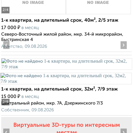
2
/4
1-к квартира, на длительный срок, 40м², 2/5 этаж
₽
17 000
в месяц
Северо-Восточный жилой район, мкр. 34-й микрорайон,
Быстринская 4
‹
›
Агентство, 09.08.2026
1-к квартира, на длительный срок, 32м², 7/9 этаж
₽
15 000
в месяц
2
/8
Центральный район, мкр. 7А, Дзержинского 7/3
Собственник, 09.08.2026
Виртуальные 3D-туры по интересным
‹
›
местам