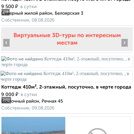
₽
9 500
в сутки
2
/8
Северный жилой район, Белоярская 3
Собственник, 08.08.2026
Виртуальные 3D-туры по интересным
‹
›
местам
Коттедж 410м², 2-этажный, посуточно, в черте города
₽
9 000
в сутки
2
/11
Восточный район, Речная 45
Собственник, 09.08.2026