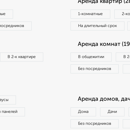
Аренда квартир (2
ные
1‑комнатные
2‑к
посредников
На длительный срок
Аренда комнат (19
В 2‑к квартире
В общежитии
В 2
Без посредников
Аренда домов, дач
аусы
п панелей
Дома
Дачи
Без посредников