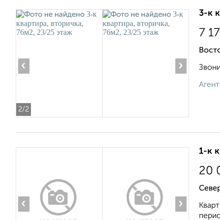
3-к 
7 1
Вост
‹
›
Звони
Агент
2
/2
1-к 
20 
Север
‹
›
Кварт
перио