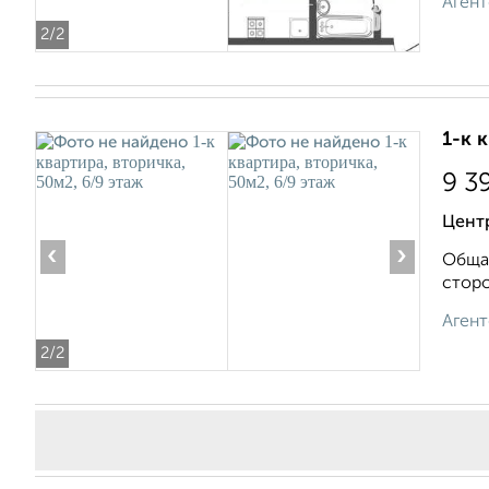
Агент
2
/2
1-к 
9 3
Центр
‹
›
Общая
сторо
Агент
2
/2