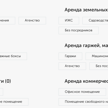
Аренда земельных 
чения
Агенство
ИЖС
Садоводст
Без посредников
Аренда гаржей, м
ражные боксы
Гаражи
Машиноме
Агенство
Без по
и (0)
Аренда коммерчес
Офисное помещение
ое помещение
Помещение свободного н