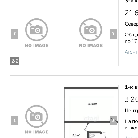
3-к 
21 
Север
‹
›
Общая
до 17
Агент
2
/2
1-к 
3 2
Центр
‹
›
На по
вылож