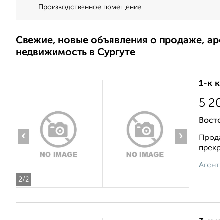
Производственное помещение
Свежие, новые объявления о продаже, а
недвижимость в Сургуте
1-к 
5 2
Восто
‹
›
Прода
прекр
Агент
2
/2