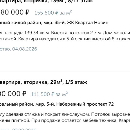
квартира, вторичка, 139м², 8/17 этаж
₽
680 000
₽
155 600
за м²
ный жилой район, мкр. 35-й, ЖК Квартал Новин
 площадь: 139.34 кв.м. Высота потолков 2.7 м. Дом монол
 этажей. Квартира находится в 5-й секции высотой 8 этажей 
ство, 04.08.2026
квартира, вторичка, 29м², 1/5 этаж
₽
00 000
₽
111 500
за м²
альный район, мкр. 3-й, Набережный проспект 72
лу сделана стяжка и покрыт линолеумом. Потолок выровне
ены плиткой. При продаже остается мебель техника. Кварт