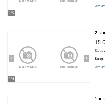
Агент
2
/5
2-к 
18 
Север
‹
›
Кварт
Агент
2
/4
1-к 