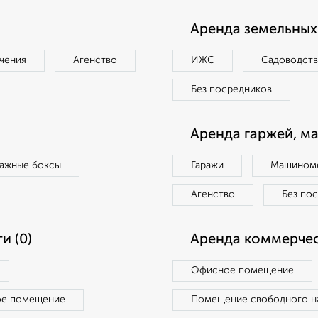
Аренда земельных 
чения
Агенство
ИЖС
Садоводст
Без посредников
Аренда гаржей, м
ражные боксы
Гаражи
Машиноме
Агенство
Без по
и (0)
Аренда коммерчес
Офисное помещение
ое помещение
Помещение свободного н