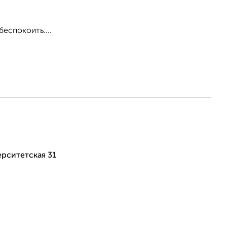
еспокоить....
рситетская 31