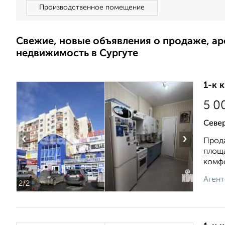
Производственное помещение
Свежие, новые объявления о продаже, а
недвижимость в Сургуте
1-к 
5 0
Север
‹
›
Прода
площа
комфо
Агент
2
/2