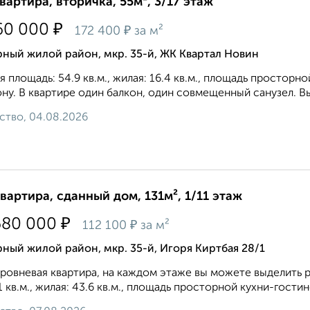
квартира, вторичка, 55м², 3/17 этаж
₽
60 000
₽
172 400
за м²
ный жилой район, мкр. 35-й, ЖК Квартал Новин
 площадь: 54.9 кв.м., жилая: 16.4 кв.м., площадь просторно
ну. В квартире один балкон, один совмещенный санузел. Выс
ство, 04.08.2026
квартира, сданный дом, 131м², 1/11 этаж
₽
680 000
₽
112 100
за м²
ный жилой район, мкр. 35-й, Игоря Киртбая 28/1
ровневая квартира, на каждом этаже вы можете выделить 
1 кв.м., жилая: 43.6 кв.м., площадь просторной кухни-гостиной