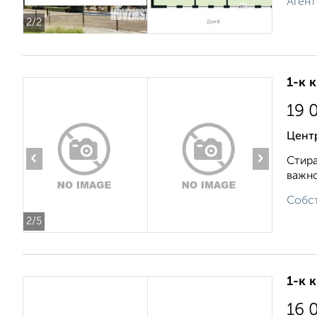
Агент
2
/2
1-к 
19 
Цент
‹
›
Стира
важно
Собст
2
/5
1-к 
16 