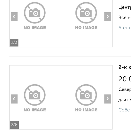
Центр
‹
›
Все н
Агент
2
/3
2-к 
20 
Север
‹
›
длите
Собст
2
/8