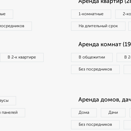
Аренда квартир (2
ные
1‑комнатные
2‑к
посредников
На длительный срок
Аренда комнат (19
В 2‑к квартире
В общежитии
В 2
Без посредников
Аренда домов, дач
аусы
п панелей
Дома
Дачи
Без посредников