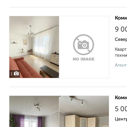
Комн
9 0
Севе
Кварт
техни
Агент
1
Комн
5 0
Центр