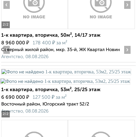
‹
›
2
/2
1-к квартира, вторичка, 50м², 14/17 этаж
₽
₽
8 960 000
178 400
за м²
‹
›
Северный жилой район, мкр. 35-й, ЖК Квартал Новин
Агентство, 08.08.2026
1-к квартира, вторичка, 53м², 25/25 этаж
₽
₽
6 690 000
127 500
за м²
Восточный район, Югорский тракт 52/2
Агентство, 08.08.2026
2
/2