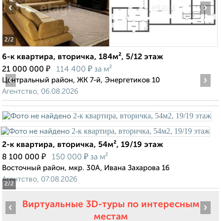
‹
›
2
/2
6-к квартира, вторичка, 184м², 5/12 этаж
₽
₽
21 000 000
114 400
за м²
‹
›
Центральный район, ЖК 7-й, Энергетиков 10
Агентство, 06.08.2026
2-к квартира, вторичка, 54м², 19/19 этаж
₽
₽
8 100 000
150 000
за м²
Восточный район, мкр. 30А, Ивана Захарова 16
Агентство, 07.08.2026
2
/2
Виртуальные 3D-туры по интересным
‹
›
местам