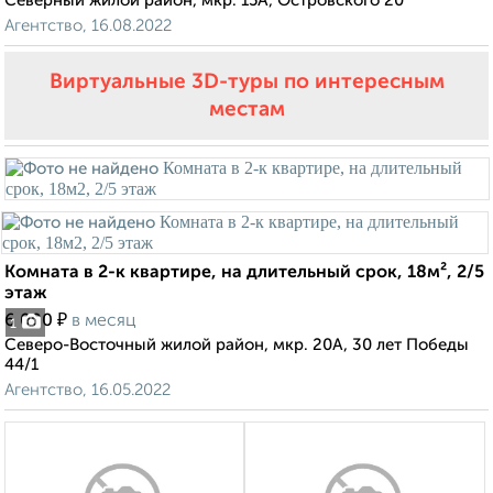
Северный жилой район, мкр. 15А, Островского 20
Агентство, 16.08.2022
Виртуальные 3D-туры по интересным
местам
Комната в 2-к квартире, на длительный срок, 18м², 2/5
этаж
₽
6 000
в месяц
1
Северо-Восточный жилой район, мкр. 20А, 30 лет Победы
44/1
Агентство, 16.05.2022