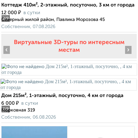
Коттедж 410м², 2-этажный, посуточно, 3 км от города
₽
12 000
в сутки
2
/9
Северный жилой район, Павлика Морозова 45
Собственник, 07.08.2026
Виртуальные 3D-туры по интересным
‹
›
местам
Дом 215м², 1-этажный, посуточно, 4 км от города
₽
6 000
в сутки
2
/9
Морковная 319
Собственник, 06.08.2026