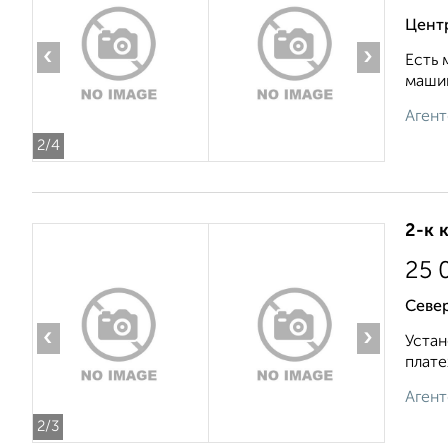
Центр
‹
›
Есть 
машин
Агент
2
/4
2-к 
25 
Север
‹
›
Устан
плате
Агент
2
/3