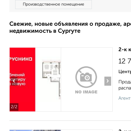
Производственное помещение
Свежие, новые объявления о продаже, а
недвижимость в Сургуте
2-к 
12 
Центр
‹
›
Прода
распа
Агент
2
/2