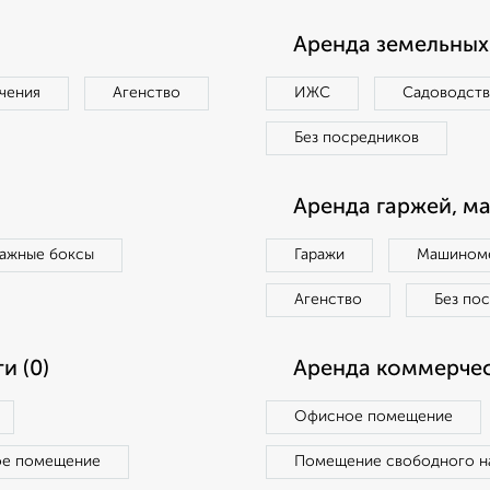
Аренда земельных 
чения
Агенство
ИЖС
Садоводст
Без посредников
Аренда гаржей, м
ражные боксы
Гаражи
Машиноме
Агенство
Без по
и (0)
Аренда коммерчес
Офисное помещение
ое помещение
Помещение свободного н