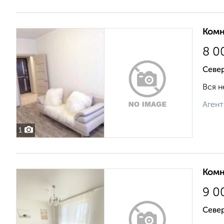
Комн
8 0
Севе
Вся н
Агент
1
Комн
9 0
Севе