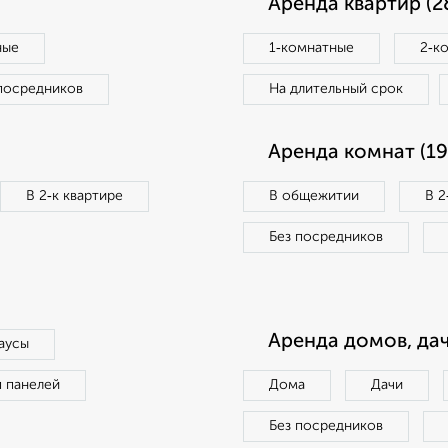
Аренда квартир (2
ные
1‑комнатные
2‑к
посредников
На длительный срок
Аренда комнат (19
В 2‑к квартире
В общежитии
В 2
Без посредников
Аренда домов, дач
аусы
п панелей
Дома
Дачи
Без посредников