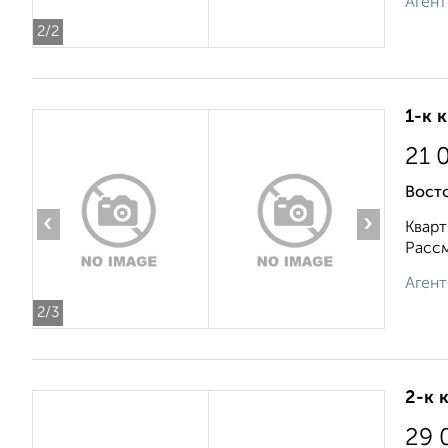
Агент
2
/2
1-к 
21 
Вост
‹
›
Кварт
Рассм
Агент
2
/3
2-к 
29 