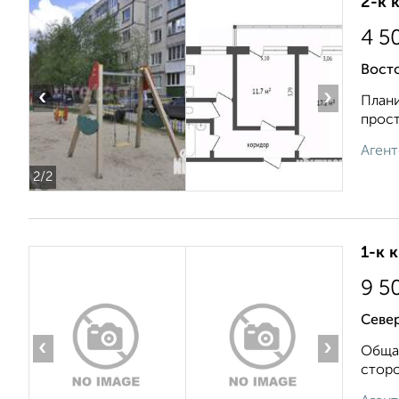
2-к 
4 5
Восто
‹
›
Плани
прост
Агент
2
/2
1-к 
9 5
Север
‹
›
Общая
сторо