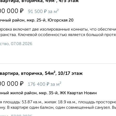
квартира, вторичка, 49м², 4/5 этаж
₽
00 000
₽
91 500
за м²
чный район, мкр. 25-й, Югорская 20
ровка включает две изолированные комнаты, что обеспечи
ранства. Ключевой особенностью является большой протя
ство, 07.08.2026
квартира, вторичка, 54м², 10/17 этаж
₽
00 000
₽
176 400
за м²
ный жилой район, мкр. 35-й, ЖК Квартал Новин
 площадь: 53.87 кв.м., жилая: 18.9 кв.м., площадь просторн
ну. В квартире один балкон, один совмещенный санузел. Выс