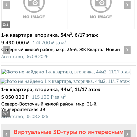
‹
›
2
/2
1-к квартира, вторичка, 54м², 6/17 этаж
₽
₽
9 490 000
174 700
за м²
‹
›
Северный жилой район, мкр. 35-й, ЖК Квартал Новин
Агентство, 06.08.2026
1-к квартира, вторичка, 44м², 11/17 этаж
₽
₽
5 050 000
115 100
за м²
Северо-Восточный жилой район, мкр. 31-й,
Университетская 39
2
/2
Агентство, 05.08.2026
Виртуальные 3D-туры по интересным
‹
›