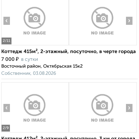
‹
›
2
/11
Коттедж 415м², 2-этажный, посуточно, в черте города
₽
7 000
в сутки
Восточный район, Октябрьская 15к2
Собственник, 03.08.2026
‹
›
2
/9