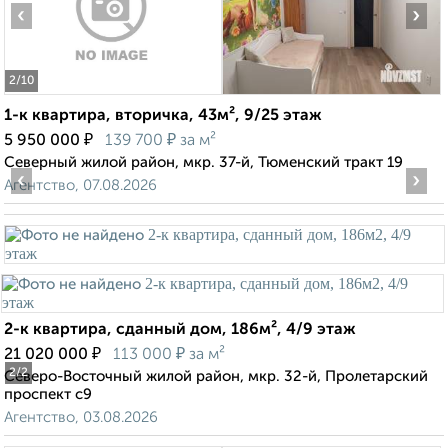
‹
›
2
/10
1-к квартира, вторичка, 43м², 9/25 этаж
₽
₽
5 950 000
139 700
за м²
Северный жилой район, мкр. 37-й, Тюменский тракт 19
‹
›
Агентство, 07.08.2026
2-к квартира, сданный дом, 186м², 4/9 этаж
₽
₽
21 020 000
113 000
за м²
2
/2
Северо-Восточный жилой район, мкр. 32-й, Пролетарский
проспект с9
Агентство, 03.08.2026