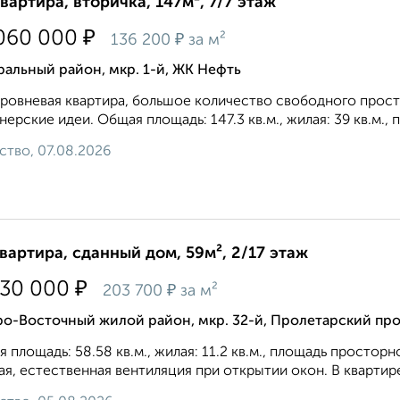
квартира, вторичка, 147м², 7/7 этаж
₽
060 000
₽
136 200
за м²
альный район, мкр. 1-й, ЖК Нефть
ровневая квартира, большое количество свободного прост
нерские идеи. Общая площадь: 147.3 кв.м., жилая: 39 кв.м.,
ство, 07.08.2026
квартира, сданный дом, 59м², 2/17 этаж
₽
930 000
₽
203 700
за м²
о-Восточный жилой район, мкр. 32-й, Пролетарский про
 площадь: 58.58 кв.м., жилая: 11.2 кв.м., площадь просторно
ая, естественная вентиляция при открытии окон. В квартир