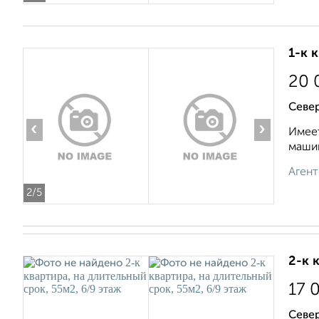
1-к 
20 
Север
‹
›
Имеет
машин
Агент
2
/5
2-к 
17 
Север