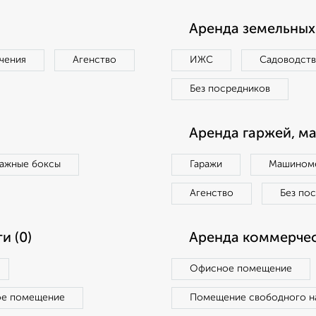
Аренда земельных 
чения
Агенство
ИЖС
Садоводст
Без посредников
Аренда гаржей, м
ражные боксы
Гаражи
Машиноме
Агенство
Без по
и (0)
Аренда коммерчес
Офисное помещение
ое помещение
Помещение свободного н