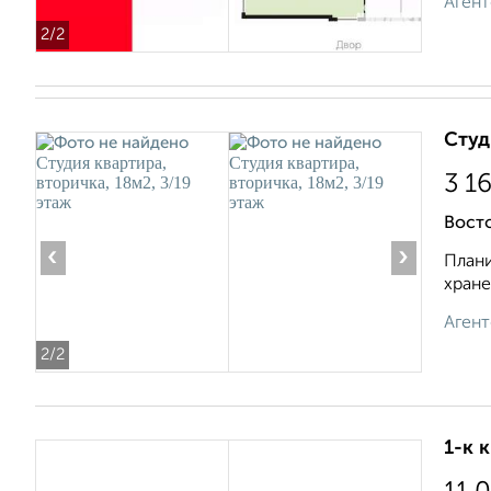
Агент
2
/2
Студ
3 1
Восто
‹
›
Плани
хране
Агент
2
/2
1-к 