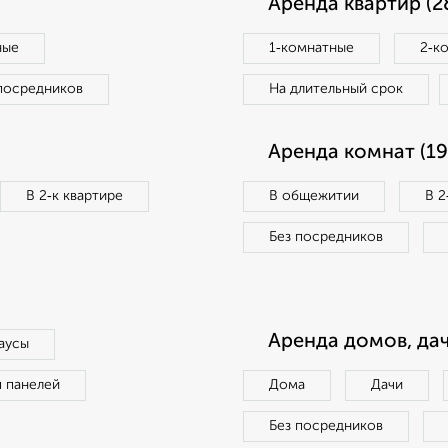
Аренда квартир (2
ные
1‑комнатные
2‑к
посредников
На длительный срок
Аренда комнат (19
В 2‑к квартире
В общежитии
В 2
Без посредников
Аренда домов, дач
аусы
п панелей
Дома
Дачи
Без посредников