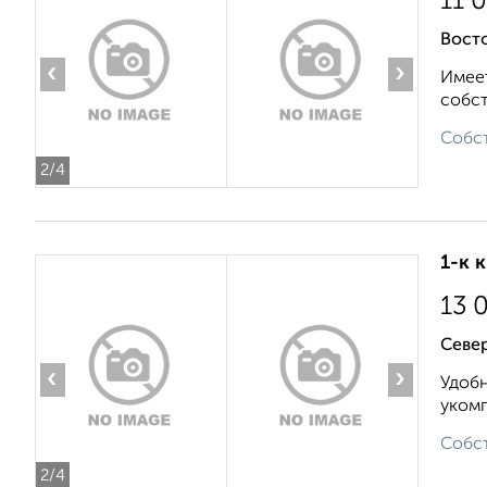
11 
Вост
‹
›
Имеет
собст
Собст
2
/4
1-к 
13 
Север
‹
›
Удобн
укомп
Собст
2
/4