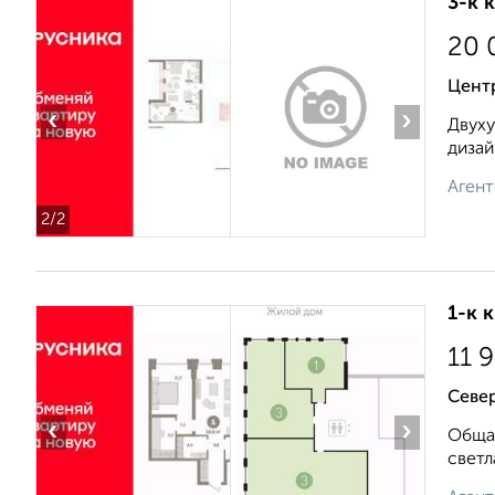
3-к 
20 
Центр
‹
›
Двуху
дизай
Агент
2
/2
1-к 
11 
Север
‹
›
Общая
светл