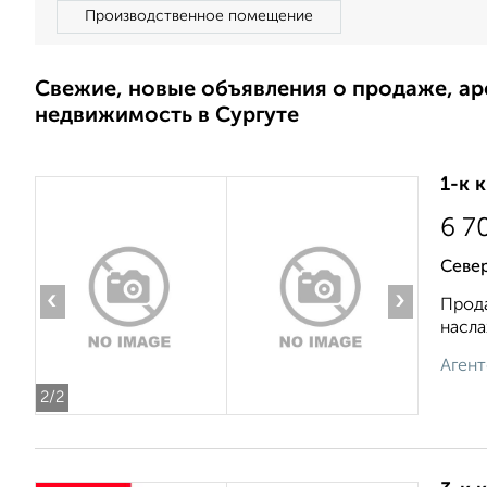
Производственное помещение
Свежие, новые объявления о продаже, а
недвижимость в Сургуте
1-к 
6 7
Север
‹
›
Прода
насла
Агент
2
/2