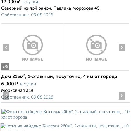
₽
12 000
в сутки
Северный жилой район, Павлика Морозова 45
Собственник, 09.08.2026
‹
›
2
/9
Дом 215м², 1-этажный, посуточно, 4 км от города
₽
6 000
в сутки
Морковная 319
‹
›
Собственник, 09.08.2026