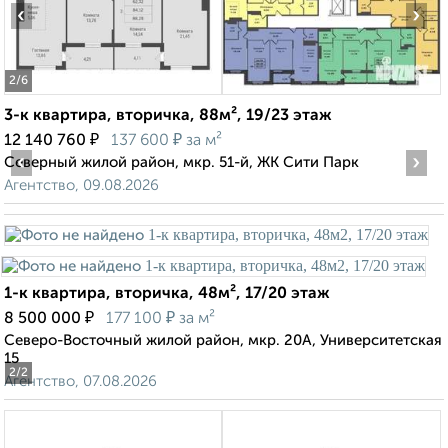
‹
›
2
/6
3-к квартира, вторичка, 88м², 19/23 этаж
₽
₽
12 140 760
137 600
за м²
‹
›
Северный жилой район, мкр. 51-й, ЖК Сити Парк
Агентство, 09.08.2026
1-к квартира, вторичка, 48м², 17/20 этаж
₽
₽
8 500 000
177 100
за м²
Северо-Восточный жилой район, мкр. 20А, Университетская
15
2
/2
Агентство, 07.08.2026