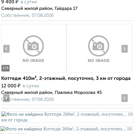
₽
9 400
в сутки
Северный жилой район, Гайдара 17
Собственник, 07.08.2026
‹
›
2
/9
Коттедж 410м², 2-этажный, посуточно, 3 км от города
₽
12 000
в сутки
Северный жилой район, Павлика Морозова 45
‹
›
Собственник, 07.08.2026