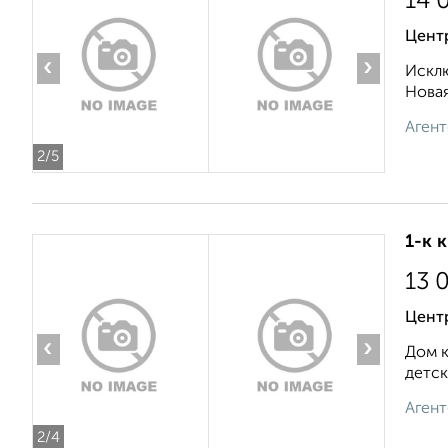
14 
Центр
‹
›
Исклю
Новая
Агент
2
/5
1-к 
13 
Центр
‹
›
Дом к
детск
Агент
2
/4