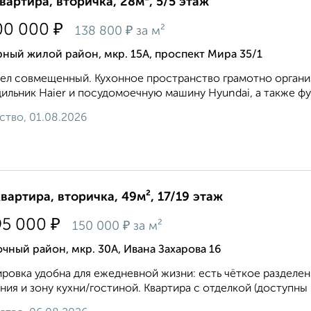
квартира, вторичка, 28м², 5/5 этаж
₽
00 000
₽
138 800
за м²
ный жилой район, мкр. 15А, проспект Мира 35/1
ел совмещенный. Кухонное пространство грамотно органи
ильник Haier и посудомоечную машину Hyundai, а также ф
ство, 01.08.2026
квартира, вторичка, 49м², 17/19 этаж
₽
95 000
₽
150 000
за м²
чный район, мкр. 30А, Ивана Захарова 16
ровка удобна для ежедневной жизни: есть чёткое разделе
ния и зону кухни/гостиной. Квартира с отделкой (доступны р