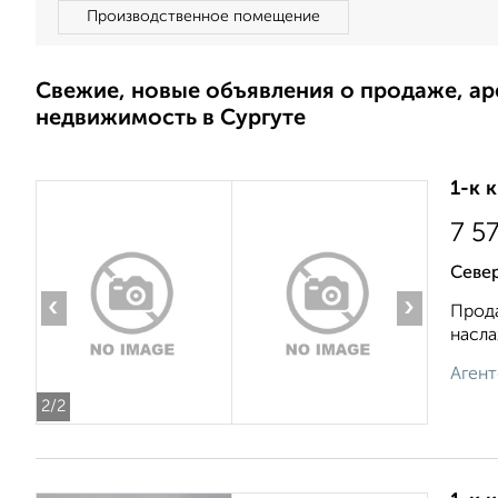
Производственное помещение
Свежие, новые объявления о продаже, а
недвижимость в Сургуте
1-к 
7 5
Север
‹
›
Прода
насла
Агент
2
/2