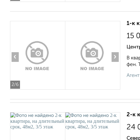
1-к 
15 
Центр
‹
›
В ква
фен. 
Агент
2
/6
2-к 
24 
Север