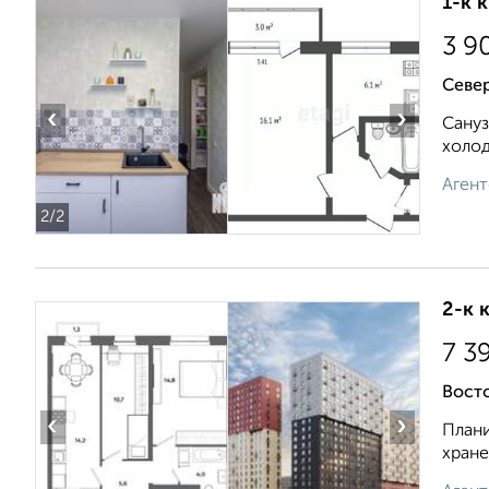
1-к 
3 9
Север
‹
›
Сануз
холод
Агент
2
/2
2-к 
7 3
Восто
‹
›
Плани
хране