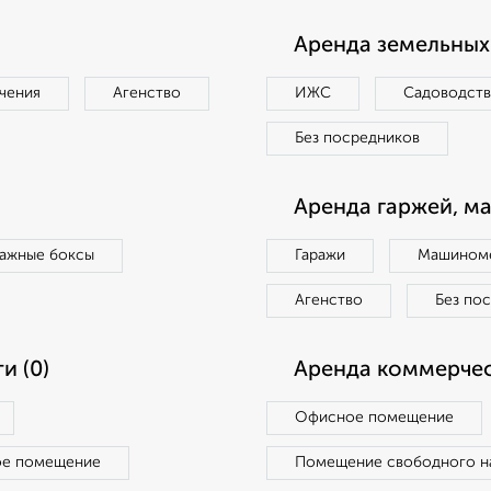
Аренда земельных 
чения
Агенство
ИЖС
Садоводст
Без посредников
Аренда гаржей, м
ражные боксы
Гаражи
Машиноме
Агенство
Без по
и (0)
Аренда коммерчес
Офисное помещение
ое помещение
Помещение свободного н