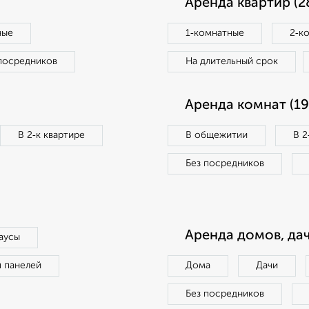
Аренда квартир (2
ные
1‑комнатные
2‑к
посредников
На длительный срок
Аренда комнат (19
В 2‑к квартире
В общежитии
В 2
Без посредников
Аренда домов, дач
аусы
п панелей
Дома
Дачи
Без посредников