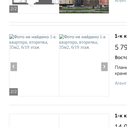
Агент
2
/2
1-к 
5 7
Восто
‹
›
Плани
хране
Агент
2
/2
1-к 