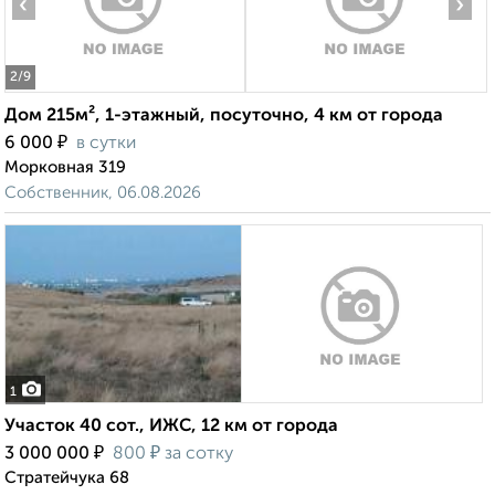
‹
›
2
/9
Дом 215м², 1-этажный, посуточно, 4 км от города
₽
6 000
в сутки
Морковная 319
Собственник, 06.08.2026
1
Участок 40 сот., ИЖС, 12 км от города
₽
₽
3 000 000
800
за сотку
Стратейчука 68