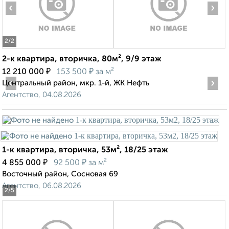
‹
›
2
/2
2-к квартира, вторичка, 80м², 9/9 этаж
₽
₽
12 210 000
153 500
за м²
‹
›
Центральный район, мкр. 1-й, ЖК Нефть
Агентство, 04.08.2026
1-к квартира, вторичка, 53м², 18/25 этаж
₽
₽
4 855 000
92 500
за м²
Восточный район, Сосновая 69
Агентство, 06.08.2026
2
/5