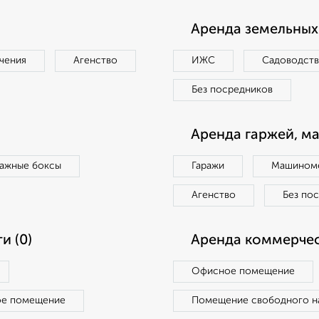
Аренда земельных 
чения
Агенство
ИЖС
Садоводст
Без посредников
Аренда гаржей, м
ражные боксы
Гаражи
Машиноме
Агенство
Без по
и (0)
Аренда коммерчес
Офисное помещение
ое помещение
Помещение свободного н