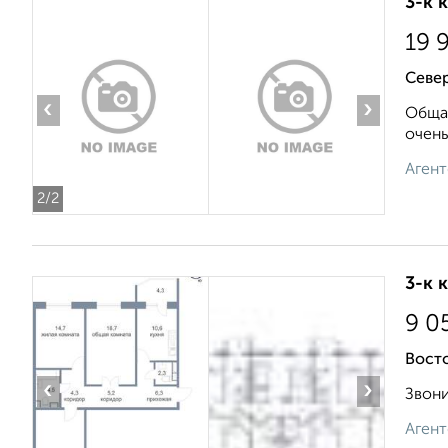
3-к 
19 
Север
‹
›
Общая
очень
Агент
2
/2
3-к 
9 0
Вост
‹
›
Звони
Агент