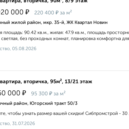
квартира, вторичка, 90м², 8/9 этаж
₽
920 000
₽
220 400
за м²
ный жилой район, мкр. 35-й, ЖК Квартал Новин
 площадь: 90.42 кв.м., жилая: 47.9 кв.м., площадь просторн
 светлая, без проходных комнат, планировка кoмфopтнa для 
ство, 05.08.2026
квартира, вторичка, 95м², 13/21 этаж
₽
50 000
₽
95 300
за м²
очный район, Югорский тракт 50/3
те, чтобы узнать размер вашей скидки! Сибпромстрой - 30 л
ство, 31.07.2026