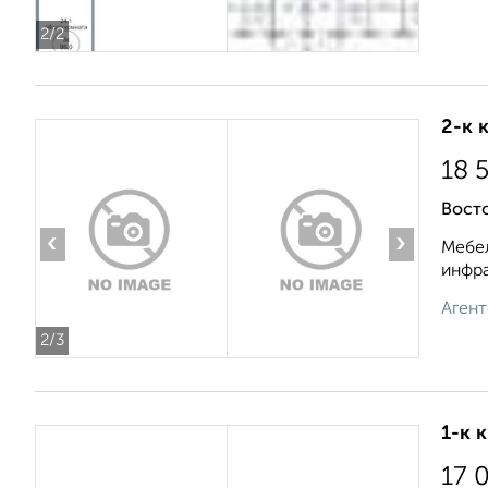
2
/2
2-к 
18 
Восто
‹
›
Мебел
инфра
Агент
2
/3
1-к 
17 