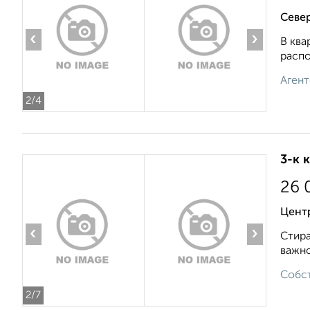
Север
‹
›
В ква
распо
Агент
2
/4
3-к 
26 
Центр
‹
›
Стира
важно
Собст
2
/7