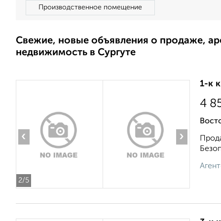
Производственное помещение
Свежие, новые объявления о продаже, а
недвижимость в Сургуте
1-к 
4 8
Вост
‹
›
Прода
Безоп
Агент
2
/5