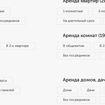
Аренда квартир (2
ные
1‑комнатные
2‑к
посредников
На длительный срок
Аренда комнат (19
В 2‑к квартире
В общежитии
В 2
Без посредников
Аренда домов, дач
аусы
п панелей
Дома
Дачи
Без посредников