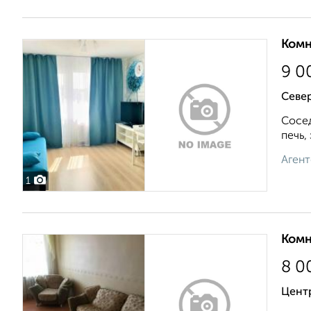
Комн
9 0
Север
Сосед
печь,
Агент
1
Комн
8 0
Центр