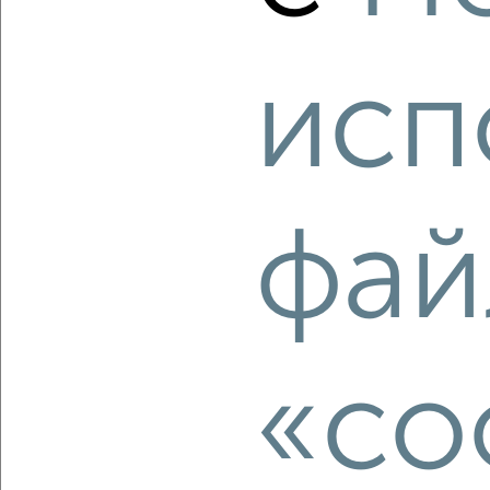
₽
₽
19 600 000
149 300
за м²
Центральный район, мкр. 1-й, ЖК Нефть
Агентство, 04.08.2026
исп
‹
›
фай
2
/2
4-к квартира, вторичка, 202м², 7/9 этаж
₽
₽
28 260 000
140 200
за м²
Центральный район, мкр. 1-й, ЖК Нефть
Агентство, 04.08.2026
«co
‹
›