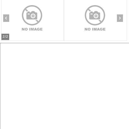
‹
›
2
/2
4-к квартира, вторичка, 131м², 3/7 этаж
₽
₽
17 830 000
136 500
за м²
Центральный район, мкр. 1-й, ЖК Нефть
Агентство, 06.08.2026
Виртуальные 3D-туры по музеям и объектам
культуры
‹
›