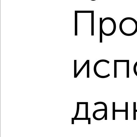
Про
‹
›
2
/2
исп
4-к квартира, вторичка, 144м², 9/9 этаж
₽
₽
21 670 000
150 200
за м²
Центральный район, мкр. 1-й, ЖК Нефть
Агентство, 05.08.2026
дан
‹
›
2
/2