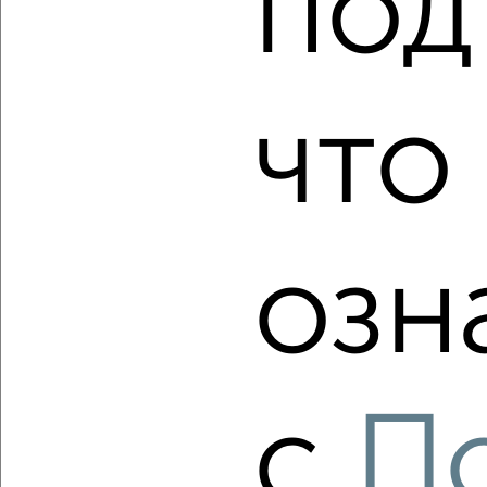
под
‹
›
что
2
/2
4-к квартира, вторичка, 183м², 7/7 этаж
₽
₽
24 860 000
135 600
за м²
Центральный район, мкр. 1-й, ЖК Нефть
Агентство, 05.08.2026
озн
‹
›
с
П
2
/2
4-к квартира, вторичка, 131м², 4/9 этаж