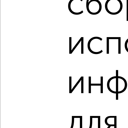
сбо
2
/2
4-к квартира, вторичка, 87м², 2/5 этаж
₽
₽
9 299 000
107 600
за м²
исп
Северный жилой район, мкр. 5-5А, проспект Ленина 59
Агентство, 04.08.2026
инф
‹
›
2
/2
4-к квартира, вторичка, 121м², 2/7 этаж
₽
₽
16 740 000
138 100
за м²
для
Центральный район, мкр. 1-й, ЖК Нефть
Агентство, 03.08.2026