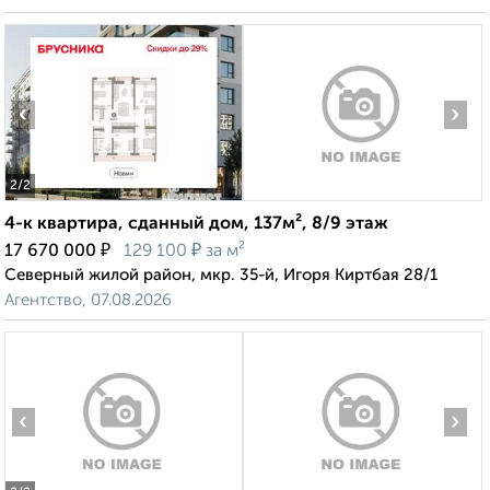
‹
›
2
/2
4-к квартира, сданный дом, 137м², 8/9 этаж
₽
₽
17 670 000
129 100
за м²
Северный жилой район, мкр. 35-й, Игоря Киртбая 28/1
Агентство, 07.08.2026
‹
›