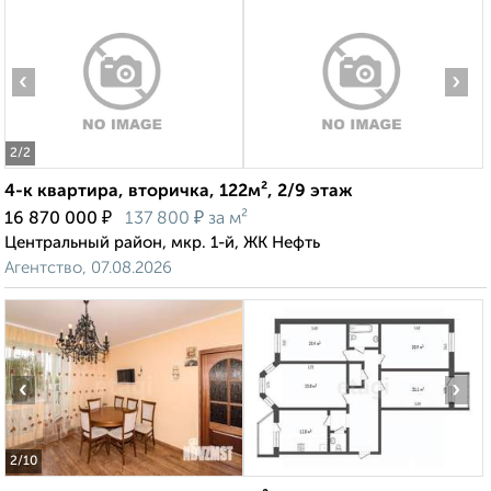
‹
›
2
/2
4-к квартира, вторичка, 122м², 2/9 этаж
₽
₽
16 870 000
137 800
за м²
Центральный район, мкр. 1-й, ЖК Нефть
Агентство, 07.08.2026
‹
›
2
/10