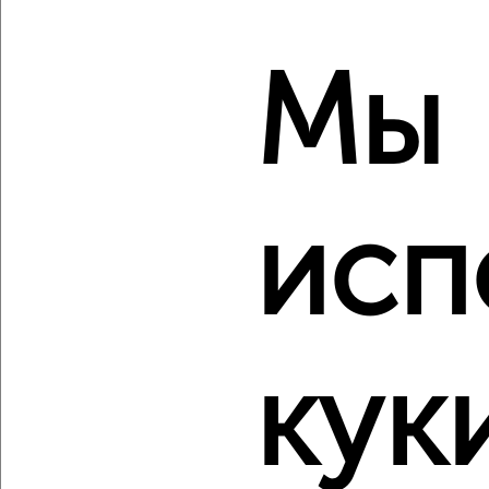
2
/2
Мы
4-к квартира, вторичка, 131м², 3/9 этаж
₽
₽
19 600 000
149 300
за м²
Центральный район, мкр. 1-й, ЖК Нефть
Агентство, 05.08.2026
исп
‹
›
2
/2
кук
4-к квартира, сданный дом, 117м², 7/9 этаж
₽
₽
16 640 000
141 900
за м²
Северный жилой район, мкр. 35-й, Игоря Киртбая 28/1
Собственник, 05.08.2026