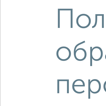
Пол
2
/7
4-к квартира, вторичка, 82м², 9/12 этаж
₽
₽
13 500 000
164 700
за м²
Северо-Восточный жилой район, мкр. 32-й,
Университетская 29
обр
Агентство, 04.08.2026
‹
›
пер
2
/10
4-к квартира, вторичка, 171м², 12/12 этаж
₽
₽
14 700 000
86 000
за м²
Северный жилой район, мкр. 41-й, Александра Усольцева 13