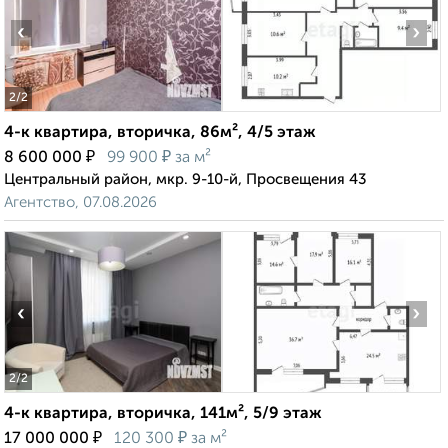
‹
›
2
/2
4-к квартира, вторичка, 86м², 4/5 этаж
₽
₽
8 600 000
99 900
за м²
Центральный район, мкр. 9-10-й, Просвещения 43
Агентство, 07.08.2026
‹
›
2
/2
4-к квартира, вторичка, 141м², 5/9 этаж
₽
₽
17 000 000
120 300
за м²