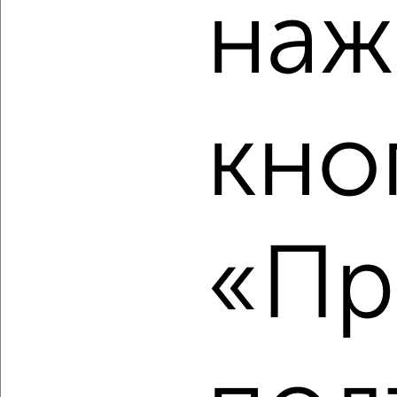
наж
4-к квартира, сданный дом, 117м², 5/9 этаж
₽
₽
15 300 000
130 400
за м²
Северный жилой район, мкр. 35-й, Игоря Киртбая 28/1
Агентство, 05.08.2026
кно
‹
›
«Пр
2
/2
4-к квартира, сданный дом, 117м², 8/9 этаж
₽
₽
15 300 000
130 400
за м²
Северный жилой район, мкр. 35-й, Игоря Киртбая 28/1
Агентство, 05.08.2026