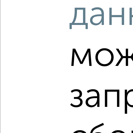
дан
Агентство, 04.08.2026
‹
›
мож
2
/2
4-к квартира, сданный дом, 207м², 1/17 этаж
₽
₽
31 320 000
151 300
за м²
Северо-Восточный жилой район, мкр. 32-й, Пролетарский
зап
проспект с9
Агентство, 04.08.2026
‹
›