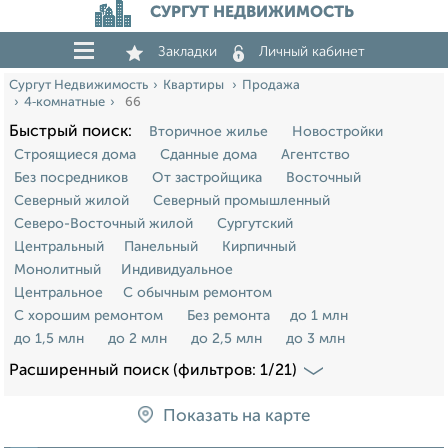
СУРГУТ НЕДВИЖИМОСТЬ
Закладки
Личный кабинет
Сургут Недвижимость
Квартиры
Продажа
4‑комнатные
66
Быстрый поиск:
Вторичное жилье
Новостройки
Строящиеся дома
Сданные дома
Агентство
Без посредников
От застройщика
Восточный
Северный жилой
Северный промышленный
Северо-Восточный жилой
Сургутский
Центральный
Панельный
Кирпичный
Монолитный
Индивидуальное
Центральное
С обычным ремонтом
С хорошим ремонтом
Без ремонта
до 1 млн
до 1,5 млн
до 2 млн
до 2,5 млн
до 3 млн
Расширенный поиск (фильтров: 1/21)
Показать на карте