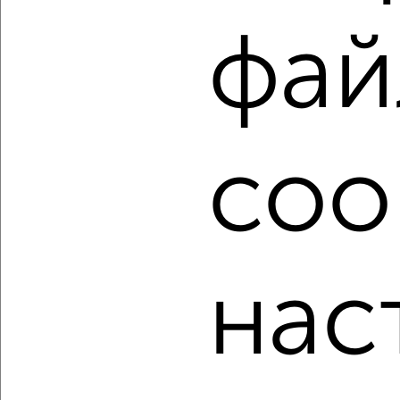
фильтров и сортировкой по параметрам, вы можете
подобрать для покупки четырехкомнатную квартиру в
фай
Сургуте.
Найденные предложения: 66 объявлений, можно
посмотреть в виде списка или на карте, с описанием,
расположением, ценой и другими подробностями.
Подберите подходящую недвижимость из предложений
coo
от собственников, риэлторов, застройщиков и агенств
недвижимости, связаться с ними можно по телефону или
написать сообщение в любом удобном для вас
мессенджере, это безопасно и бесплатно.
Для покупки квартиры доступна ипотека от крупнейших
банков России: СберБанк, ВТБ, Альфа-Банк,
нас
Россельхозбанк, Совкомбанк, Т-Банк, Росбанк, Почта
Банк на сумму от 400 000 до 120 000 000 рублей сроком
до 30 лет.
Сайт работает во многих городах России.
Сколько стоит купить четырехкомнатную квартиру в