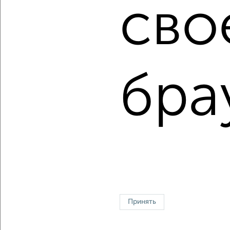
сво
Сургуте?
Цена недвижимости: мин. от
7350000
руб. до макс.
31320000
руб.
Средняя цена:
16801300
руб.
бра
Цена за м2: от
89634
руб. до
151304
руб.
Средняя цена за м2:
133343
руб.
Площадь: от
82
м2 до
207
м2
Средняя площадь:
126
м2
↑ НАВЕРХ К МЕНЮ
Однокомнатные
Двухкомнатные
Трехкомнатные
4‑комнатные
Квартиры студии
От застройщика
Без посредников
Вторичное жилье
Принять
В новостройке
В строящемся доме
В новом доме