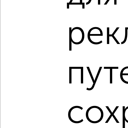
рек
‹
›
2
/2
4-к квартира, вторичка, 118м², 9/9 этаж
пут
₽
₽
17 630 000
149 500
за м²
Центральный район, мкр. 1-й, ЖК Нефть
Агентство, 02.08.2026
1 / 2
2
сох
Как купить четырехкомнатную квартиру в Сургуте на
сайте Сургут-недвижимость?
Используя удобную форму поиска с множеством