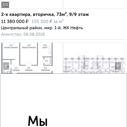
2
/2
2-к квартира, вторичка, 73м², 9/9 этаж
₽
₽
11 380 000
155 300
за м²
Центральный район, мкр. 1-й, ЖК Нефть
Агентство, 06.08.2026
‹
›
2
/2
3-к квартира, вторичка, 95м², 17/21 этаж
₽
₽
9 050 000
95 300
за м²
Восточный район, Югорский тракт 50/3
Агентство, 10.08.2026
Мы