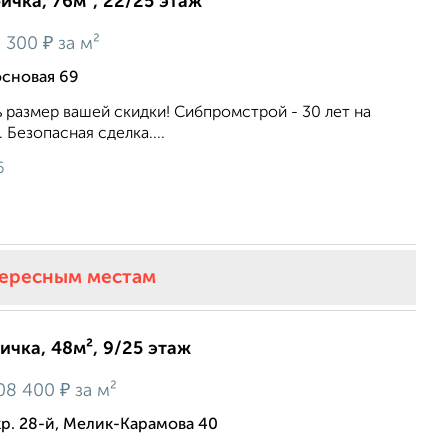
ричка, 76м², 22/25 этаж
₽
 300
за м²
основая 69
ь размер вашей скидки! Сибпромстрой - 30 лет на
 Безопасная сделка....
6
тересным местам
ичка, 48м², 9/25 этаж
₽
08 400
за м²
р. 28-й, Мелик-Карамова 40