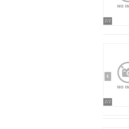
2
/2
‹
2
/2