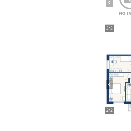
‹
2
/2
‹
2
/2