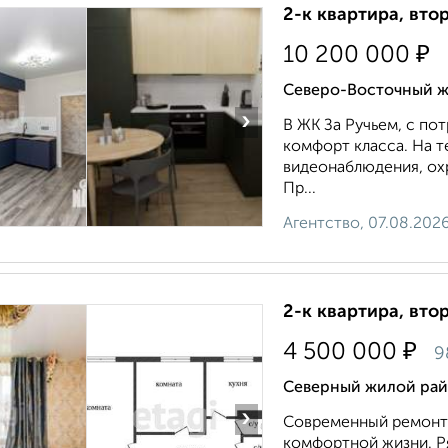
2-к квартира, втор
₽
10 200 000
Северо-Восточный жи
›
В ЖК За Ручьем, с п
комфорт класса. На 
видеонаблюдения, охр
Пр...
Агентство, 07.08.202
2-к квартира, втор
₽
4 500 000
9
Северный жилой райо
›
Современный ремонт 
комфортной жизни. Ря