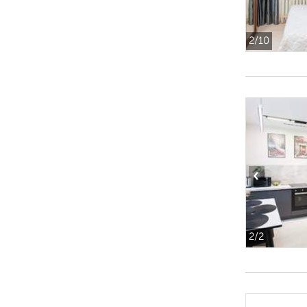
2
/10
‹
2
/2