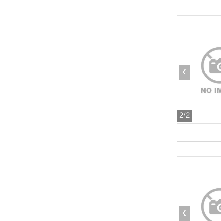
‹
2
/2
‹