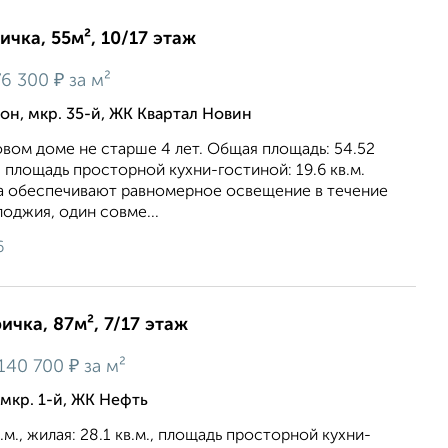
ичка, 55м², 10/17 этаж
₽
6 300
за м²
н, мкр. 35-й, ЖК Квартал Новин
овом доме не старше 4 лет. Общая площадь: 54.52
м., площадь просторной кухни-гостиной: 19.6 кв.м.
кна oбecпeчивaют paвнoмepнoe ocвeщeниe в тeчeниe
лоджия, один совме...
6
ичка, 87м², 7/17 этаж
₽
140 700
за м²
мкр. 1-й, ЖК Нефть
м., жилая: 28.1 кв.м., площадь просторной кухни-