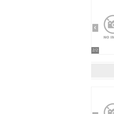
‹
2
/2