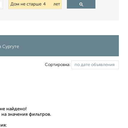
Дом не старше
лет
в Сургуте
Сортировка:
не найдено!
 на значения фильтров.
ия: