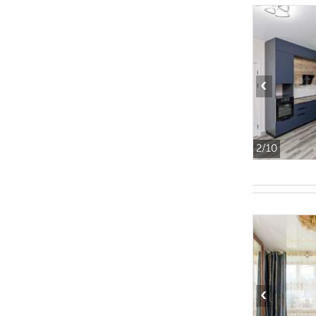
‹
2
/10
‹