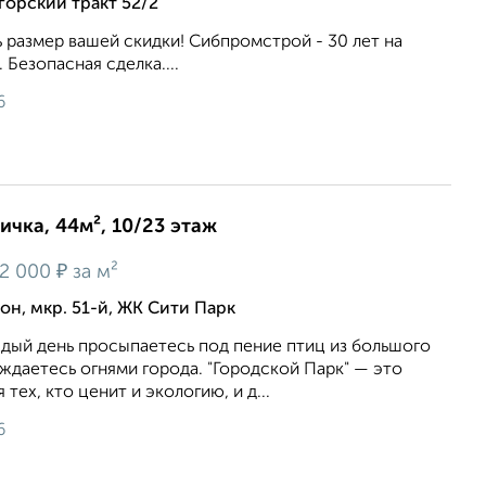
орский тракт 52/2
ь размер вашей скидки! Сибпромстрой - 30 лет на
 Безопасная сделка....
6
ичка, 44м², 10/23 этаж
₽
2 000
за м²
н, мкр. 51-й, ЖК Сити Парк
ждый день просыпаетесь под пение птиц из большого
аждаетесь огнями города. "Городской Парк" — это
тех, кто ценит и экологию, и д...
6