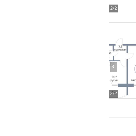
2
/2
‹
2
/2