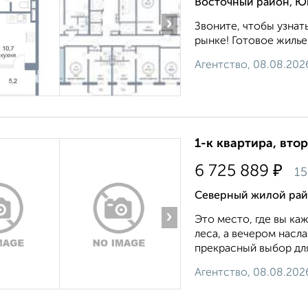
Восточный район, Юг
›
Звоните, чтобы узнат
рынке! Готовое жилье.
Агентство, 08.08.202
1-к квартира, втор
₽
6 725 889
15
Северный жилой райо
›
Это место, где вы ка
леса, а вечером насл
прекрасный выбор для 
Агентство, 08.08.202