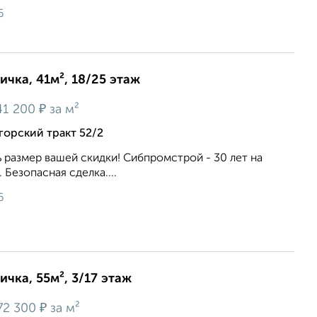
6
ичка, 41м², 18/25 этаж
₽
41 200
за м²
орский тракт 52/2
ь размер вашей скидки! Сибпромстрой - 30 лет на
 Безопасная сделка....
6
ичка, 55м², 3/17 этаж
₽
72 300
за м²