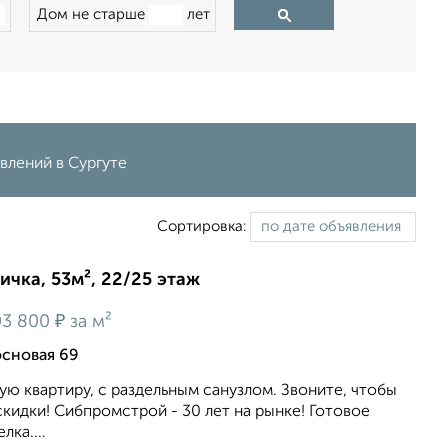
Дом не старше
лет
влений в Сургуте
Сортировка:
ичка, 53м², 22/25 этаж
₽
3 800
за м²
основая 69
ю квартиру, с раздельным санузлом. Звоните, чтобы
скидки! Сибпромстрой - 30 лет на рынке! Готовое
лка....