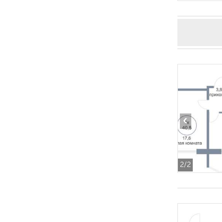
‹
2
/2