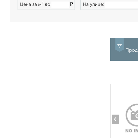
₽
Цена за м² до
На улице:
Прода
‹