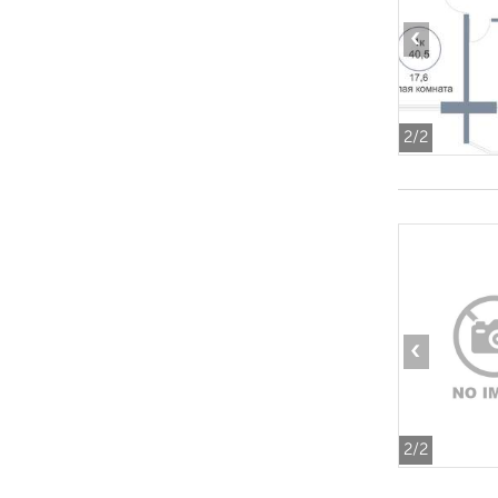
‹
2
/2
‹
2
/2