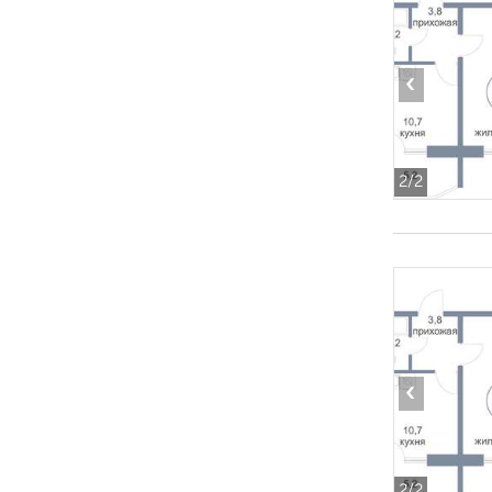
‹
2
/2
‹
2
/2