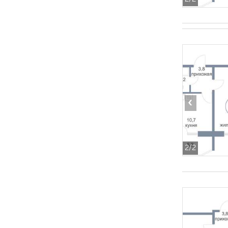
‹
2
/2