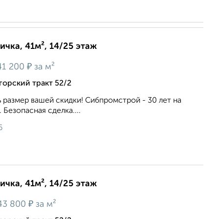
ичка, 41м², 14/25 этаж
₽
41 200
за м²
орский тракт 52/2
ь размер вашей скидки! Сибпромстрой - 30 лет на
 Безопасная сделка....
6
ичка, 41м², 14/25 этаж
₽
43 800
за м²