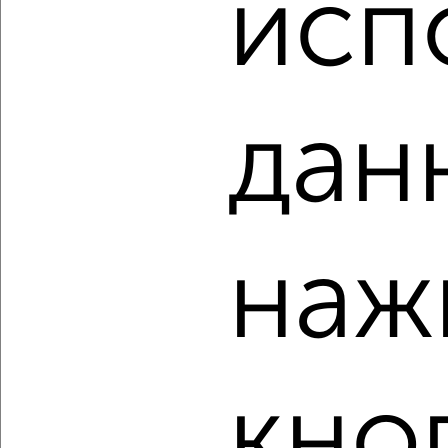
исп
₽
₽
10 610 000
177 800
за м²
Северный жилой район, мкр. 35-й, ЖК Квартал Новин
Агентство, 08.08.2026
дан
‹
›
2
/2
наж
1-к квартира, вторичка, 55м², 7/17 этаж
₽
₽
9 610 000
175 000
за м²
Северный жилой район, мкр. 35-й, ЖК Квартал Новин
Агентство, 08.08.2026
кно
‹
›