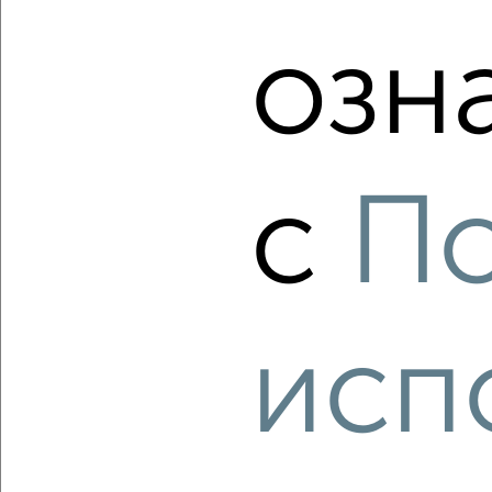
озн
‹
›
2
/2
с
По
1-к квартира, вторичка, 46м², 6/17 этаж
₽
₽
7 960 000
172 000
за м²
Центральный район, мкр. 1-й, ЖК Нефть
Агентство, 08.08.2026
исп
‹
›