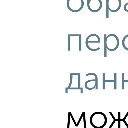
обр
‹
›
пер
2
/2
1-к квартира, вторичка, 53м², 25/25 этаж
₽
₽
6 690 000
127 500
за м²
Восточный район, Югорский тракт 52/2
Агентство, 08.08.2026
дан
‹
›
мож
2
/2
1-к квартира, вторичка, 43м², 1/9 этаж