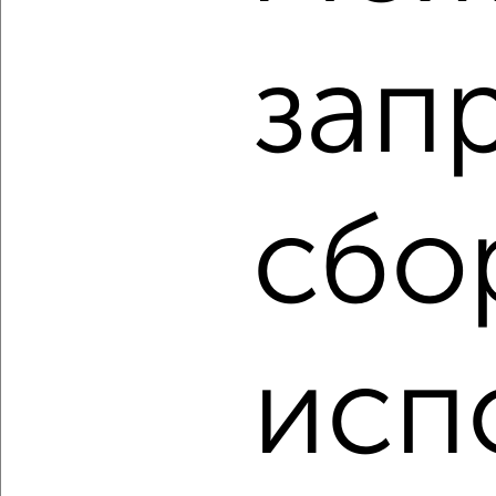
₽
₽
4 900 000
114 000
за м²
Северный жилой район, мкр. ПИКС, Крылова 47
Агентство, 08.08.2026
зап
‹
›
сбо
2
/2
1-к квартира, вторичка, 71м², 17/17 этаж
₽
₽
11 900 000
168 600
за м²
Центральный район, мкр. 1-й, ЖК Нефть
исп
Агентство, 08.08.2026