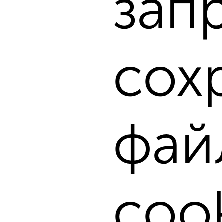
зап
Агентство, 08.08.2026
1 / 11
2
сох
Как купить однокомнатную квартиру, вторичное жилье
в Сургуте на сайте Сургут-недвижимость?
Используя удобную форму поиска с множеством
фильтров и сортировкой по параметрам, вы можете
подобрать для покупки однокомнатную квартиру,
вторичное жилье в Сургуте.
фай
Найденные предложения: 614 объявлений, можно
посмотреть в виде списка или на карте, с описанием,
расположением, ценой и другими подробностями.
Подберите подходящую недвижимость из предложений
от собственников, риэлторов, застройщиков и агенств
cook
недвижимости, связаться с ними можно по телефону или
написать сообщение в любом удобном для вас
мессенджере, это безопасно и бесплатно.