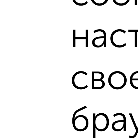
Для покупки квартиры доступна ипотека от крупнейших
банков России: СберБанк, ВТБ, Альфа-Банк,
нас
Россельхозбанк, Совкомбанк, Т-Банк, Росбанк, Почта
Банк на сумму от 400 000 до 120 000 000 рублей сроком
до 30 лет.
Сайт работает во многих городах России.
Сколько стоит купить однокомнатную квартиру в
Сургуте?
сво
Цена недвижимости: мин. от
4900000
руб. до макс.
11900000
руб.
Средняя цена:
8050362
руб.
Цена за м2: от
119512
руб. до
167605
руб.
бра
Средняя цена за м2:
161007
руб.
Площадь: от
41
м2 до
71
м2