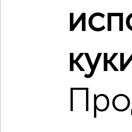
исп
‹
›
2
/2
1-к квартира, вторичка, 55м², 10/17 этаж
куки
₽
₽
9 610 000
176 300
за м²
Северный жилой район, мкр. 35-й, ЖК Квартал Новин
Агентство, 08.08.2026
Про
‹
›
2
/2
1-к квартира, вторичка, 60м², 1/17 этаж