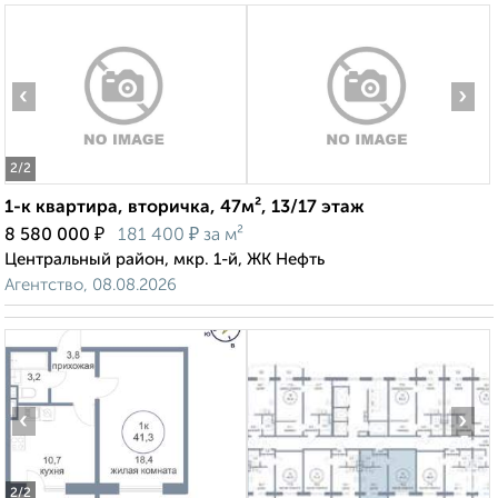
‹
›
2
/2
1-к квартира, вторичка, 47м², 13/17 этаж
₽
₽
8 580 000
181 400
за м²
Центральный район, мкр. 1-й, ЖК Нефть
Агентство, 08.08.2026
‹
›
2
/2