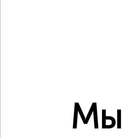
Агентство, 08.08.2026
Виртуальные 3D-туры по музеям и объектам
культуры
‹
›
2
/2
1-к квартира, вторичка, 50м², 14/17 этаж
₽
₽
Мы
8 960 000
178 400
за м²
Северный жилой район, мкр. 35-й, ЖК Квартал Новин
Агентство, 08.08.2026