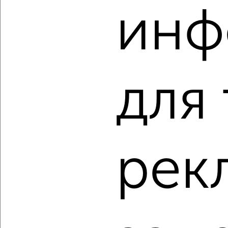
‹
›
инф
2
/2
1-к квартира, вторичка, 61м², 14/17 этаж
₽
₽
10 200 000
167 600
за м²
Северный жилой район, мкр. 35-й, ЖК Квартал Новин
для
Агентство, 08.08.2026
‹
›
рек
2
/2
1-к квартира, вторичка, 50м², 6/17 этаж
₽
₽
7 890 000
159 400
за м²
Центральный район, мкр. 1-й, ЖК Нефть