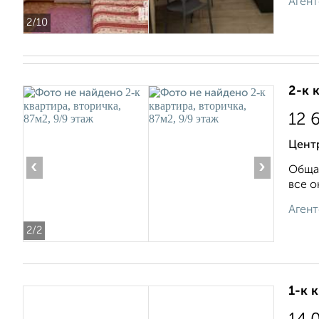
Агент
2
/10
2-к 
12 
Центр
‹
›
Общая
все о
Агент
2
/2
1-к 