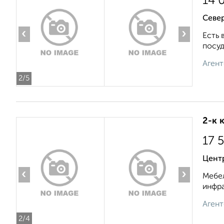
14 
Север
‹
›
Есть 
посуд
Агент
2
/5
2-к 
17 
Центр
‹
›
Мебел
инфра
Агент
2
/4