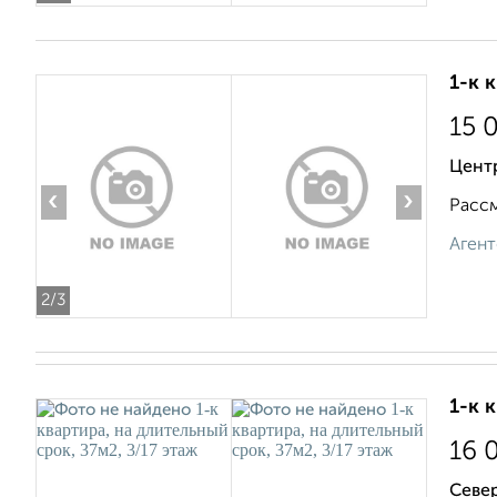
1-к 
15 
Центр
‹
›
Рассм
Агент
2
/3
1-к 
16 
Север