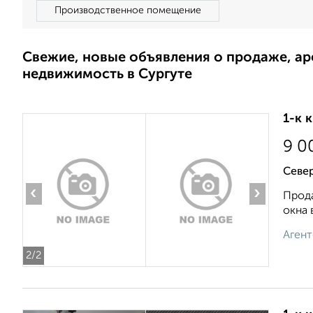
Производственное помещение
Свежие, новые объявления о продаже, а
недвижимость в Сургуте
1-к 
9 0
Север
‹
›
Прода
окна 
Агент
2
/2