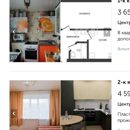
1-к 
3 6
Центр
‹
›
В ква
допол
Агент
2
/2
2-к 
4 5
Центр
‹
›
Пласт
прожи