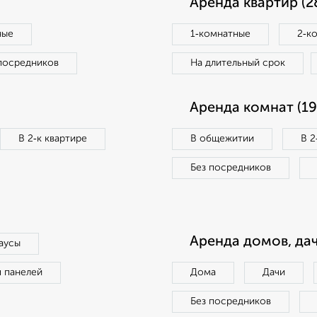
Аренда квартир (2
ные
1‑комнатные
2‑к
посредников
На длительный срок
Аренда комнат (19
В 2‑к квартире
В общежитии
В 2
Без посредников
Аренда домов, дач
аусы
п панелей
Дома
Дачи
Без посредников