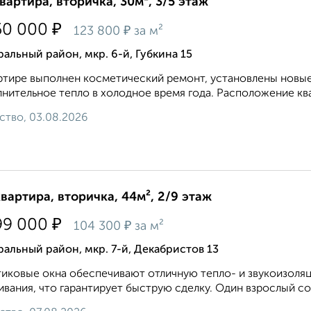
квартира, вторичка, 30м², 3/5 этаж
₽
50 000
₽
123 800
за м²
альный район, мкр. 6-й, Губкина 15
ртире выполнен косметический ремонт, установлены новые
нительное тепло в холодное время года. Расположение квар
ство, 03.08.2026
квартира, вторичка, 44м², 2/9 этаж
₽
99 000
₽
104 300
за м²
альный район, мкр. 7-й, Декабристов 13
иковые окна обеспечивают отличную тепло- и звукоизоляци
вания, что гарантирует быструю сделку. Один взрослый соб