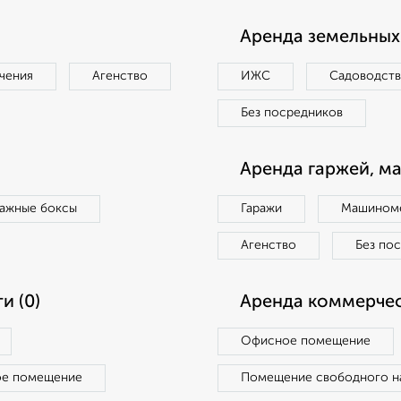
Аренда земельных 
чения
Агенство
ИЖС
Садоводст
Без посредников
Аренда гаржей, м
ражные боксы
Гаражи
Машиноме
Агенство
Без по
и (0)
Аренда коммерчес
Офисное помещение
ое помещение
Помещение свободного н