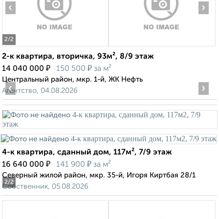
‹
›
2
/2
2-к квартира, вторичка, 93м², 8/9 этаж
₽
₽
14 040 000
150 500
за м²
Центральный район, мкр. 1-й, ЖК Нефть
‹
›
Агентство, 04.08.2026
4-к квартира, сданный дом, 117м², 7/9 этаж
₽
₽
16 640 000
141 900
за м²
Северный жилой район, мкр. 35-й, Игоря Киртбая 28/1
2
/2
Собственник, 05.08.2026