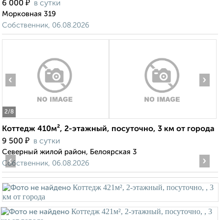
₽
6 000
в сутки
Морковная 319
Собственник, 06.08.2026
‹
›
2
/8
Коттедж 410м², 2-этажный, посуточно, 3 км от города
₽
9 500
в сутки
Северный жилой район, Белоярская 3
‹
›
Собственник, 06.08.2026