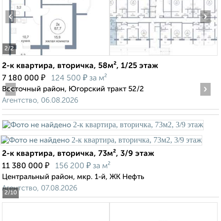
‹
›
2
/2
2-к квартира, вторичка, 58м², 1/25 этаж
₽
₽
7 180 000
124 500
за м²
‹
›
Восточный район, Югорский тракт 52/2
Агентство, 06.08.2026
2-к квартира, вторичка, 73м², 3/9 этаж
₽
₽
11 380 000
156 200
за м²
Центральный район, мкр. 1-й, ЖК Нефть
Агентство, 07.08.2026
2
/10