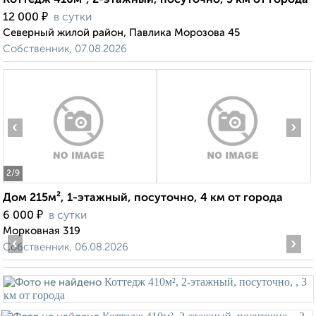
Коттедж 410м², 2-этажный, посуточно, 3 км от города
₽
12 000
в сутки
Северный жилой район, Павлика Морозова 45
Собственник, 07.08.2026
‹
›
2
/9
Дом 215м², 1-этажный, посуточно, 4 км от города
₽
6 000
в сутки
Морковная 319
‹
›
Собственник, 06.08.2026