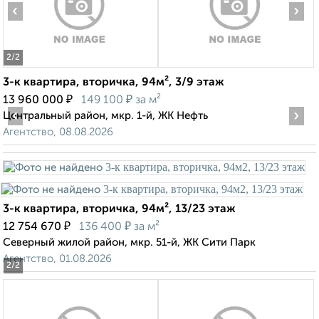
‹
›
2
/2
3-к квартира, вторичка, 94м², 3/9 этаж
₽
₽
13 960 000
149 100
за м²
‹
›
Центральный район, мкр. 1-й, ЖК Нефть
Агентство, 08.08.2026
3-к квартира, вторичка, 94м², 13/23 этаж
₽
₽
12 754 670
136 400
за м²
Северный жилой район, мкр. 51-й, ЖК Сити Парк
Агентство, 01.08.2026
2
/2