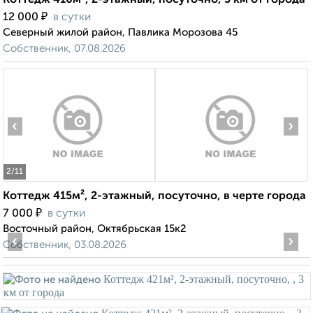
Коттедж 410м², 2-этажный, посуточно, 3 км от города
₽
12 000
в сутки
Северный жилой район, Павлика Морозова 45
Собственник, 07.08.2026
‹
›
2
/11
Коттедж 415м², 2-этажный, посуточно, в черте города
₽
7 000
в сутки
Восточный район, Октябрьская 15к2
‹
›
Собственник, 03.08.2026