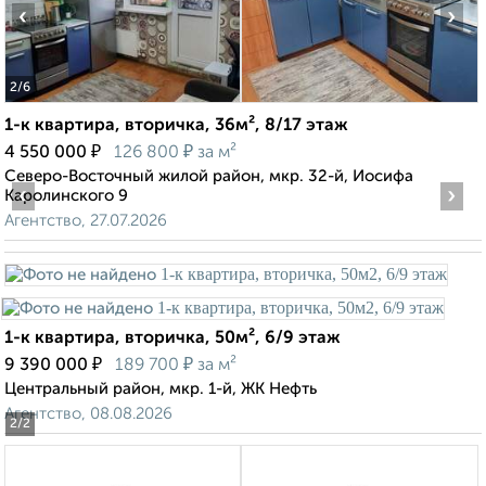
‹
›
2
/6
1-к квартира, вторичка, 36м², 8/17 этаж
₽
₽
4 550 000
126 800
за м²
Северо-Восточный жилой район, мкр. 32-й, Иосифа
‹
›
Каролинского 9
Агентство, 27.07.2026
1-к квартира, вторичка, 50м², 6/9 этаж
₽
₽
9 390 000
189 700
за м²
Центральный район, мкр. 1-й, ЖК Нефть
Агентство, 08.08.2026
2
/2