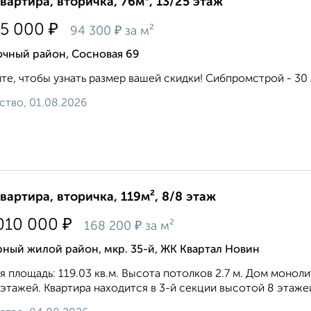
квартира, вторичка, 76м², 13/25 этаж
₽
75 000
₽
94 300
за м²
очный район, Сосновая 69
те, чтобы узнать размер вашей скидки! Сибпромстрой - 30 л
ство, 01.08.2026
квартира, вторичка, 119м², 8/8 этаж
₽
010 000
₽
168 200
за м²
ный жилой район, мкр. 35-й, ЖК Квартал Новин
 площадь: 119.03 кв.м. Высота потолков 2.7 м. Дом монол
 этажей. Квартира находится в 3-й секции высотой 8 этажей 