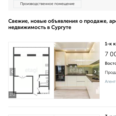
Производственное помещение
Свежие, новые объявления о продаже, а
недвижимость в Сургуте
1-к 
7 0
Восто
‹
›
Прода
Агент
2
/2