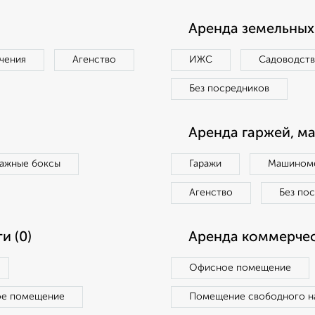
Аренда земельных 
чения
Агенство
ИЖС
Садоводст
Без посредников
Аренда гаржей, м
ражные боксы
Гаражи
Машиноме
Агенство
Без по
и (0)
Аренда коммерчес
Офисное помещение
ое помещение
Помещение свободного н