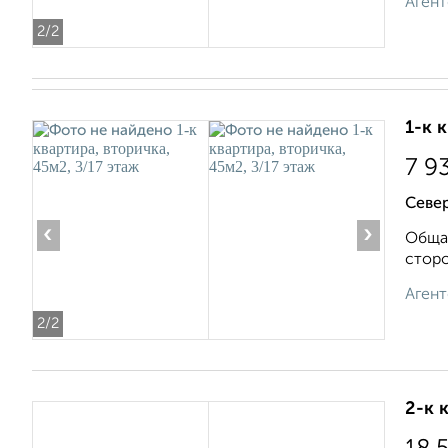
Агент
2
/2
1-к 
7 9
Север
‹
›
Общая
сторо
Агент
2
/2
2-к 