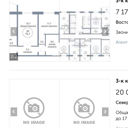
3-к 
7 1
Вост
‹
›
Звони
Агент
2
/2
3-к 
20 
Север
‹
›
Общая
до 17