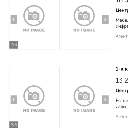
18 
Центр
‹
›
Мебел
инфра
Агент
2
/3
1-к 
13 
Центр
‹
›
Есть 
сады,
Агент
2
/5