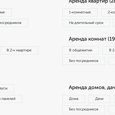
Аренда квартир (2
ные
1‑комнатные
2‑к
посредников
На длительный срок
Аренда комнат (19
В 2‑к квартире
В общежитии
В 2
Без посредников
Аренда домов, дач
аусы
п панелей
Дома
Дачи
Без посредников