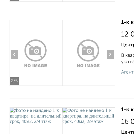
1-к 
12 
Центр
‹
›
В ква
уютна
Агент
2
/5
1-к 
16 
Центр