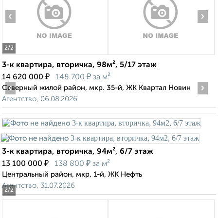
‹
›
2
/2
3-к квартира, вторичка, 98м², 5/17 этаж
₽
₽
14 620 000
148 700
за м²
‹
›
Северный жилой район, мкр. 35-й, ЖК Квартал Новин
Агентство, 06.08.2026
3-к квартира, вторичка, 94м², 6/7 этаж
₽
₽
13 100 000
138 800
за м²
Центральный район, мкр. 1-й, ЖК Нефть
Агентство, 31.07.2026
2
/2