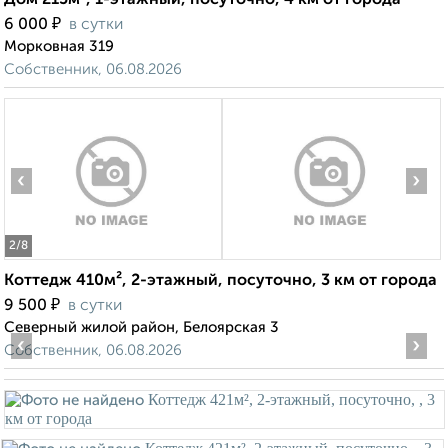
Дом 215м², 1-этажный, посуточно, 4 км от города
₽
6 000
в сутки
Морковная 319
Собственник, 06.08.2026
‹
›
2
/8
Коттедж 410м², 2-этажный, посуточно, 3 км от города
₽
9 500
в сутки
Северный жилой район, Белоярская 3
‹
›
Собственник, 06.08.2026