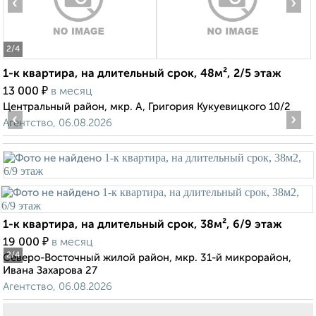
‹
›
2
/4
1-к квартира, на длительный срок, 48м², 2/5 этаж
₽
13 000
в месяц
Центральный район, мкр. А, Григория Кукуевицкого 10/2
‹
›
Агентство, 06.08.2026
1-к квартира, на длительный срок, 38м², 6/9 этаж
₽
19 000
в месяц
2
/4
Северо-Восточный жилой район, мкр. 31-й микрорайон,
Ивана Захарова 27
Агентство, 06.08.2026