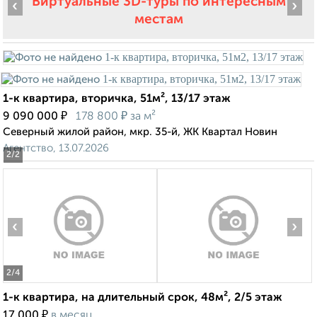
Виртуальные 3D-туры по интересным
‹
›
местам
1-к квартира, вторичка, 51м², 13/17 этаж
₽
₽
9 090 000
178 800
за м²
Северный жилой район, мкр. 35-й, ЖК Квартал Новин
Агентство, 13.07.2026
2
/2
‹
›
2
/4
1-к квартира, на длительный срок, 48м², 2/5 этаж
₽
17 000
в месяц