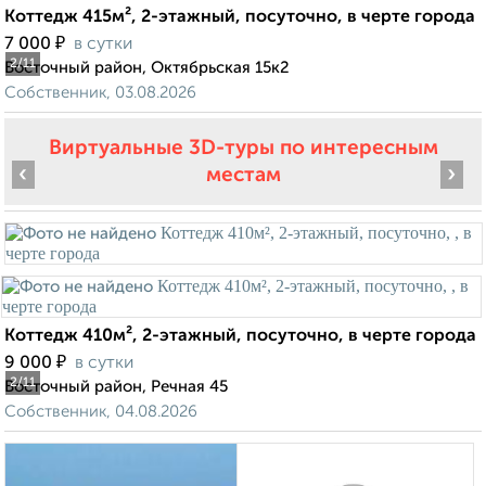
Коттедж 415м², 2-этажный, посуточно, в черте города
₽
7 000
в сутки
2
/11
Восточный район, Октябрьская 15к2
Собственник, 03.08.2026
Виртуальные 3D-туры по интересным
‹
›
местам
Коттедж 410м², 2-этажный, посуточно, в черте города
₽
9 000
в сутки
2
/11
Восточный район, Речная 45
Собственник, 04.08.2026