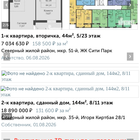
‹
›
2
/6
1-к квартира, вторичка, 44м², 5/23 этаж
₽
₽
7 034 630
158 500
за м²
Северный жилой район, мкр. 51-й, ЖК Сити Парк
‹
›
Агентство, 06.08.2026
2-к квартира, сданный дом, 144м², 8/11 этаж
₽
₽
18 890 000
131 600
за м²
2
/10
Северный жилой район, мкр. 35-й, Игоря Киртбая 28/1
Собственник, 01.08.2026