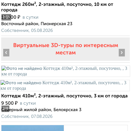
Коттедж 260м², 2-этажный, посуточно, 10 км от
города
₽
10 000
в сутки
2
/15
Восточный район, Пионерская 23
Собственник, 05.08.2026
Виртуальные 3D-туры по интересным
‹
›
местам
Коттедж 410м², 2-этажный, посуточно, 3 км от города
₽
9 500
в сутки
2
/8
Северный жилой район, Белоярская 3
Собственник, 07.08.2026