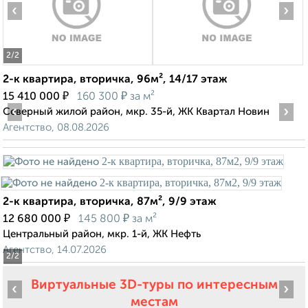
‹
›
2
/2
2-к квартира, вторичка, 96м², 14/17 этаж
₽
₽
15 410 000
160 300
за м²
‹
›
Северный жилой район, мкр. 35-й, ЖК Квартал Новин
Агентство, 08.08.2026
2-к квартира, вторичка, 87м², 9/9 этаж
₽
₽
12 680 000
145 800
за м²
Центральный район, мкр. 1-й, ЖК Нефть
Агентство, 14.07.2026
2
/2
Виртуальные 3D-туры по интересным
‹
›
местам