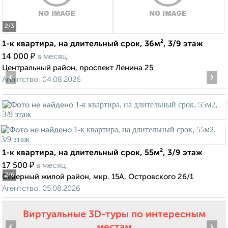
2
/3
1-к квартира, на длительный срок, 36м², 3/9 этаж
₽
14 000
в месяц
Центральный район, проспект Ленина 25
‹
›
Агентство, 04.08.2026
1-к квартира, на длительный срок, 55м², 3/9 этаж
₽
17 500
в месяц
2
/6
Северный жилой район, мкр. 15А, Островского 26/1
Агентство, 05.08.2026
Виртуальные 3D-туры по интересным
‹
›
местам