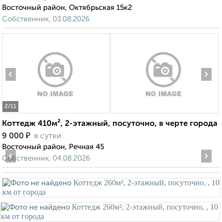
Восточный район, Октябрьская 15к2
Собственник, 03.08.2026
‹
›
2
/11
Коттедж 410м², 2-этажный, посуточно, в черте города
₽
9 000
в сутки
Восточный район, Речная 45
‹
›
Собственник, 04.08.2026