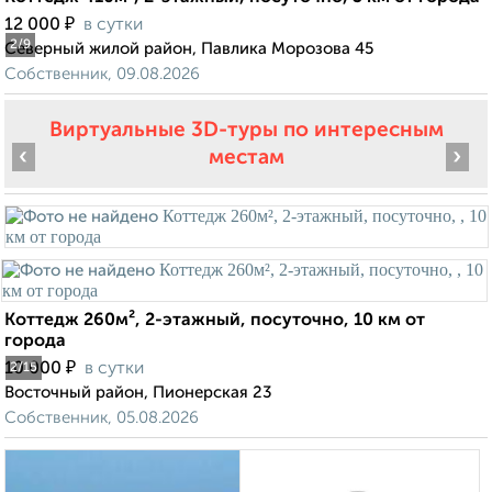
₽
12 000
в сутки
2
/9
Северный жилой район, Павлика Морозова 45
Собственник, 09.08.2026
Виртуальные 3D-туры по интересным
‹
›
местам
Коттедж 260м², 2-этажный, посуточно, 10 км от
города
₽
10 000
в сутки
2
/15
Восточный район, Пионерская 23
Собственник, 05.08.2026