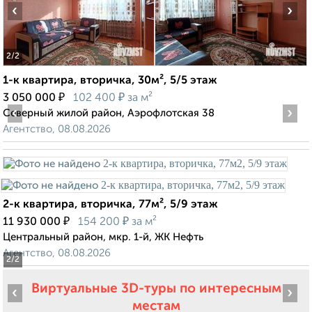
‹
›
2
/2
1-к квартира, вторичка, 30м², 5/5 этаж
₽
₽
3 050 000
102 400
за м²
‹
›
Северный жилой район, Аэрофлотская 38
Агентство, 08.08.2026
2-к квартира, вторичка, 77м², 5/9 этаж
₽
₽
11 930 000
154 200
за м²
Центральный район, мкр. 1-й, ЖК Нефть
Агентство, 08.08.2026
2
/2
Виртуальные 3D-туры по интересным
‹
›
местам