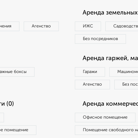
Аренда земельных 
чения
Агенство
ИЖС
Садоводст
Без посредников
Аренда гаржей, м
ражные боксы
Гаражи
Машиноме
Агенство
Без по
и (0)
Аренда коммерчес
Офисное помещение
ое помещение
Помещение свободного н