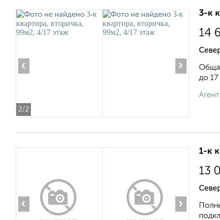
3-к 
14 
Север
‹
›
Общая
до 17
Агент
2
/2
1-к 
13 
Север
‹
›
Полны
подкл