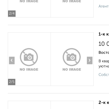
Агент
2
/4
1-к 
10 
Восто
‹
›
В ква
уютна
Собст
2
/5
2-к 