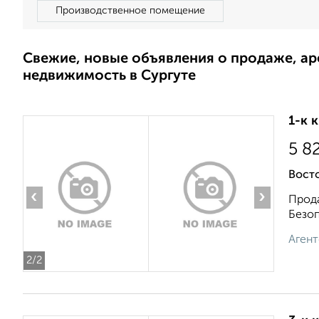
Производственное помещение
Свежие, новые объявления о продаже, а
недвижимость в Сургуте
1-к 
5 8
Вост
‹
›
Прода
Безоп
Агент
2
/2