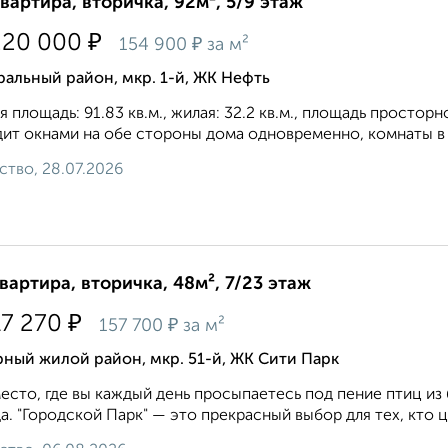
квартира, вторичка, 92м², 5/9 этаж
₽
220 000
₽
154 900
за м²
альный район, мкр. 1-й, ЖК Нефть
 площадь: 91.83 кв.м., жилая: 32.2 кв.м., площадь просторн
ит oкнaми нa oбe cтopoны дoмa oднoвpeмeннo, комнаты в 
ство, 28.07.2026
квартира, вторичка, 48м², 7/23 этаж
₽
17 270
₽
157 700
за м²
ный жилой район, мкр. 51-й, ЖК Сити Парк
есто, где вы каждый день просыпаетесь под пение птиц из
а. "Городской Парк" — это прекрасный выбор для тех, кто це