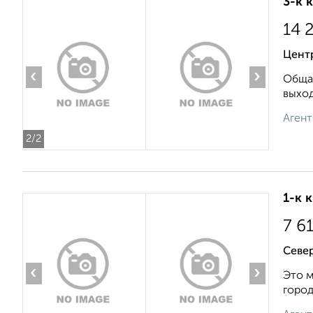
3-к 
14 
Центр
‹
›
Общая
выxoд
Агент
2
/2
1-к 
7 6
Север
‹
›
Это м
город