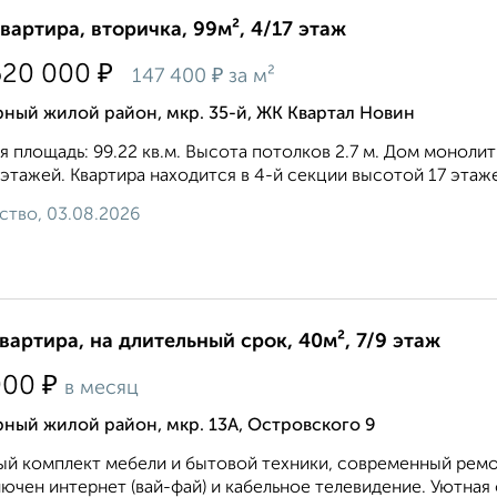
квартира, вторичка, 99м², 4/17 этаж
₽
620 000
₽
147 400
за м²
ный жилой район, мкр. 35-й, ЖК Квартал Новин
 площадь: 99.22 кв.м. Высота потолков 2.7 м. Дом моноли
 этажей. Квартира находится в 4-й секции высотой 17 этажей
ство, 03.08.2026
квартира, на длительный срок, 40м², 7/9 этаж
₽
000
в месяц
ный жилой район, мкр. 13А, Островского 9
й комплект мебели и бытовой техники, современный ремон
ючен интернет (вай-фай) и кабельное телевидение. Уютная 