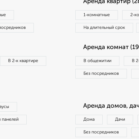
Аренда квартир (2
ные
1‑комнатные
2‑к
посредников
На длительный срок
Аренда комнат (19
В 2‑к квартире
В общежитии
В 2
Без посредников
Аренда домов, дач
аусы
п панелей
Дома
Дачи
Без посредников