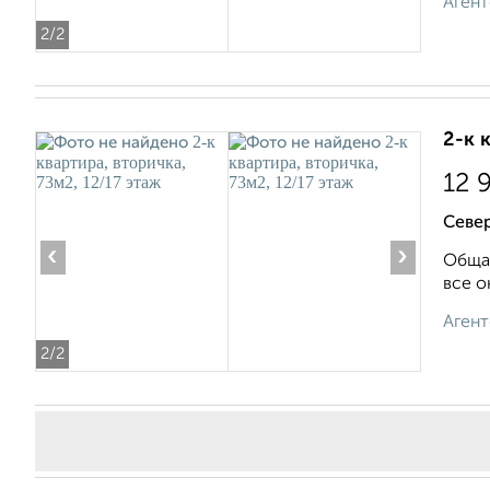
Агент
2
/2
2-к 
12 
Север
‹
›
Общая
все о
Агент
2
/2