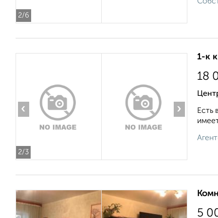
Собст
2
/6
1-к 
18 
Центр
‹
›
Есть 
имеет
Агент
2
/3
Комн
5 0