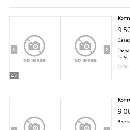
Котт
9 5
Севе
‹
›
Гайда
зона,
Собст
2
/9
Котт
9 0
Восто