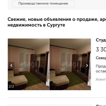
Производственное помещение
Свежие, новые объявления о продаже, а
недвижимость в Сургуте
Студ
3 3
Север
‹
›
Прода
остае
Агент
2
/2