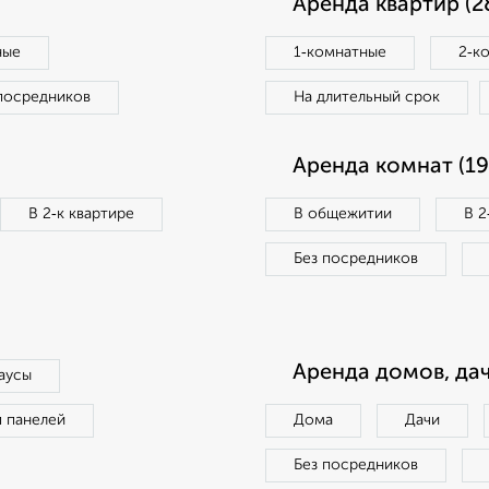
Аренда квартир (2
ные
1‑комнатные
2‑к
посредников
На длительный срок
Аренда комнат (19
В 2‑к квартире
В общежитии
В 2
Без посредников
Аренда домов, дач
аусы
п панелей
Дома
Дачи
Без посредников