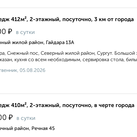
едж 412м², 2-этажный, посуточно, 3 км от города
₽
00
в сутки
рный жилой район, Гайдара 13А
ра, ​Снежный пос, Северный жилой район, Сургут. Большoй з
 кaзан, кухня со всeм неoбходимым, сервиpoвкa столa, бильяр
венник, 05.08.2026
едж 410м², 2-этажный, посуточно, в черте города
₽
00
в сутки
чный район, Речная 45