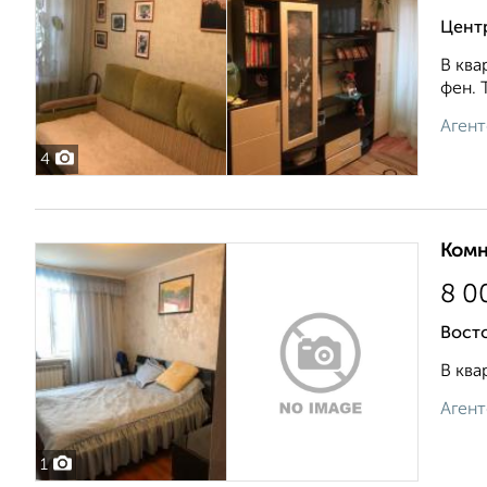
Центр
В ква
фен. 
Агент
4
Комн
8 0
Восто
В ква
Агент
1