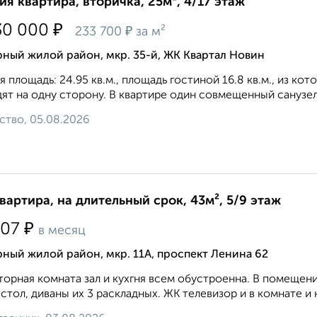
ия квартира, вторичка, 25м², 4/17 этаж
₽
30 000
₽
233 700
за м²
ный жилой район, мкр. 35-й, ЖК Квартал Новин
 площадь: 24.95 кв.м., площадь гостиной 16.8 кв.м., из кот
ят на одну сторону. В квартире один совмещенный санузел. 
ство, 05.08.2026
квартира, на длительный срок, 43м², 5/9 этаж
₽
507
в месяц
ный жилой район, мкр. 11А, проспект Ленина 62
орная комната зал и кухгня всем обустроенна. В помещени
стол, диваны их 3 раскладных. ЖК телевизор и в комнате и на