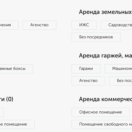
Аренда земельных 
чения
Агенство
ИЖС
Садоводст
Без посредников
Аренда гаржей, м
ражные боксы
Гаражи
Машиноме
Агенство
Без по
и (0)
Аренда коммерчес
Офисное помещение
ое помещение
Помещение свободного н