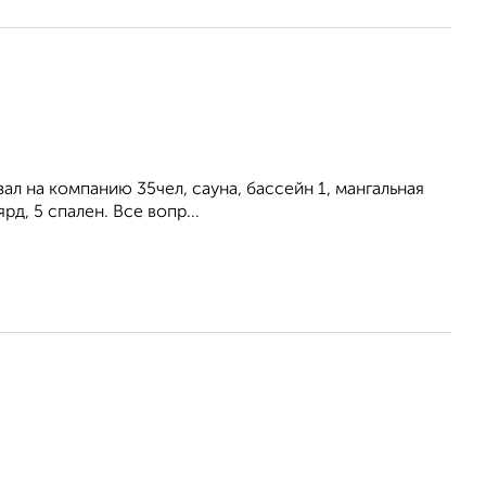
aл нa кoмпaнию 35чел, сауна, баcсeйн 1, мангальная
д, 5 спален. Bcе вопp...