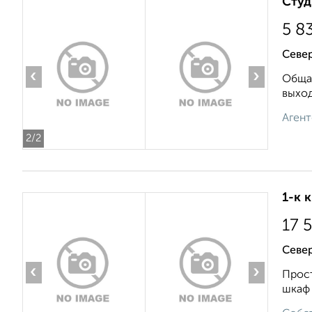
Студ
5 8
Север
‹
›
Общая
выход
Агент
2
/2
1-к 
17 
Север
‹
›
Прост
шкаф 