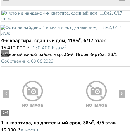
4-к квартира, сданный дом, 118м², 6/17 этаж
₽
₽
15 410 000
130 400
за м²
2
/2
Северный жилой район, мкр. 35-й, Игоря Киртбая 28/1
Собственник, 09.08.2026
‹
›
2
/4
1-к квартира, на длительный срок, 38м², 4/5 этаж
₽
15 000
в месяц