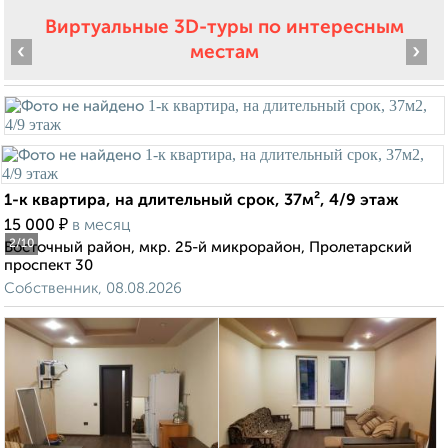
Виртуальные 3D-туры по интересным
‹
›
местам
1-к квартира, на длительный срок, 37м², 4/9 этаж
₽
15 000
в месяц
2
/10
Восточный район, мкр. 25-й микрорайон, Пролетарский
проспект 30
Собственник, 08.08.2026