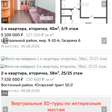
‹
›
2
/2
1-к квартира, вторичка, 40м², 5/9 этаж
₽
₽
5 100 000
127 200
за м²
‹
›
Центральный район, мкр. 9-10-й, Гагарина 6
Агентство, 06.08.2026
2-к квартира, вторичка, 58м², 25/25 этаж
₽
₽
7 530 000
130 600
за м²
Восточный район, Югорский тракт 52/2
Агентство, 08.08.2026
2
/2
Виртуальные 3D-туры по интересным
‹
›
местам