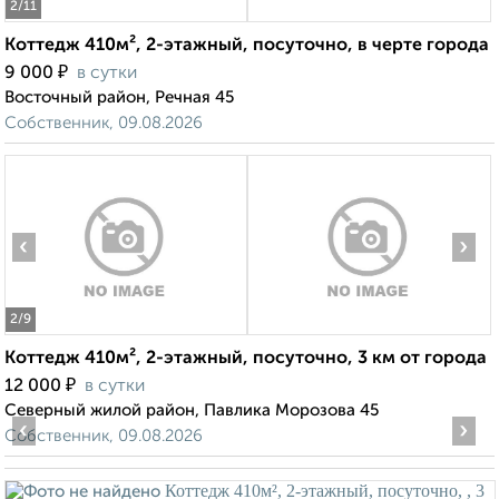
2
/11
Коттедж 410м², 2-этажный, посуточно, в черте города
₽
9 000
в сутки
Восточный район, Речная 45
Собственник, 09.08.2026
‹
›
2
/9
Коттедж 410м², 2-этажный, посуточно, 3 км от города
₽
12 000
в сутки
Северный жилой район, Павлика Морозова 45
‹
›
Собственник, 09.08.2026