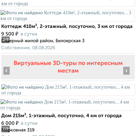
Коттедж 410м², 2-этажный, посуточно, 3 км от города
₽
9 500
в сутки
2
/8
Северный жилой район, Белоярская 3
Собственник, 08.08.2026
Виртуальные 3D-туры по интересным
‹
›
местам
Дом 215м², 1-этажный, посуточно, 4 км от города
₽
6 000
в сутки
2
/9
Морковная 319