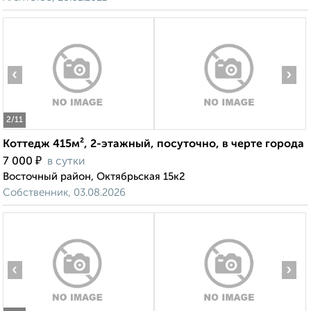
‹
›
2
/11
Коттедж 415м², 2-этажный, посуточно, в черте города
₽
7 000
в сутки
Восточный район, Октябрьская 15к2
Собственник, 03.08.2026
‹
›