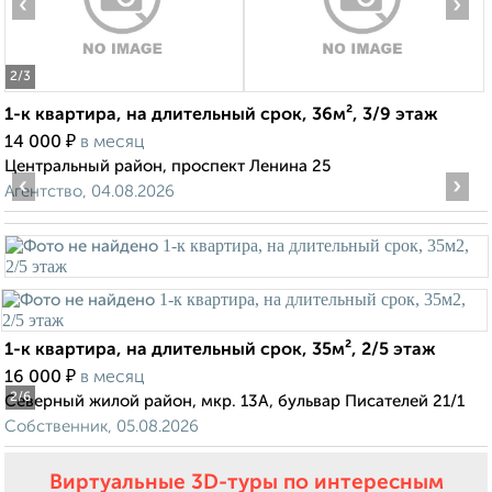
‹
›
2
/3
1-к квартира, на длительный срок, 36м², 3/9 этаж
₽
14 000
в месяц
Центральный район, проспект Ленина 25
‹
›
Агентство, 04.08.2026
1-к квартира, на длительный срок, 35м², 2/5 этаж
₽
16 000
в месяц
2
/6
Северный жилой район, мкр. 13А, бульвар Писателей 21/1
Собственник, 05.08.2026
Виртуальные 3D-туры по интересным