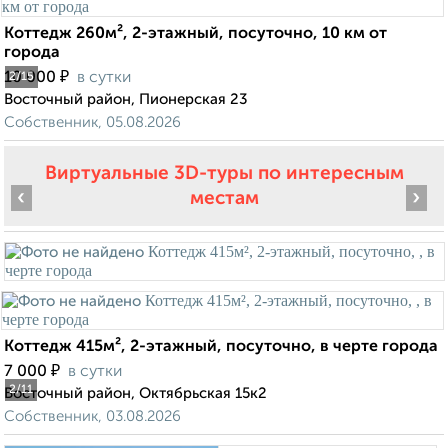
Коттедж 260м², 2-этажный, посуточно, 10 км от
города
₽
10 000
в сутки
2
/15
Восточный район, Пионерская 23
Собственник, 05.08.2026
Виртуальные 3D-туры по интересным
‹
›
местам
Коттедж 415м², 2-этажный, посуточно, в черте города
₽
7 000
в сутки
2
/11
Восточный район, Октябрьская 15к2
Собственник, 03.08.2026