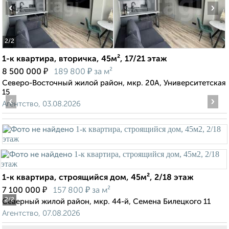
‹
›
2
/2
1-к квартира, вторичка, 45м², 17/21 этаж
₽
₽
8 500 000
189 800
за м²
Северо-Восточный жилой район, мкр. 20А, Университетская
15
‹
›
Агентство, 03.08.2026
1-к квартира, строящийся дом, 45м², 2/18 этаж
₽
₽
7 100 000
157 800
за м²
2
/2
Северный жилой район, мкр. 44-й, Семена Билецкого 11
Агентство, 07.08.2026